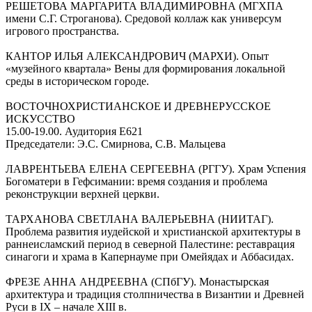
РЕШЕТОВА МАРГАРИТА ВЛАДИМИРОВНА (МГХПА
имени С.Г. Строганова). Средовой коллаж как универсум
игрового пространства.
КАНТОР ИЛЬЯ АЛЕКСАНДРОВИЧ (МАРХИ). Опыт
«музейного квартала» Вены для формирования локальной
среды в историческом городе.
ВОСТОЧНОХРИСТИАНСКОЕ И ДРЕВНЕРУССКОЕ
ИСКУССТВО
15.00-19.00. Аудитория Е621
Председатели: Э.С. Смирнова, С.В. Мальцева
ЛАВРЕНТЬЕВА ЕЛЕНА СЕРГЕЕВНА (РГГУ). Храм Успения
Богоматери в Гефсимании: время создания и проблема
реконструкции верхней церкви.
ТАРХАНОВА СВЕТЛАНА ВАЛЕРЬЕВНА (НИИТАГ).
Проблема развития иудейской и христианской архитектуры в
раннеисламский период в северной Палестине: реставрация
синагоги и храма в Капернауме при Омейядах и Аббасидах.
ФРЕЗЕ АННА АНДРЕЕВНА (СПбГУ). Монастырская
архитектура и традиция столпничества в Византии и Древней
Руси в IX – начале XIII в.