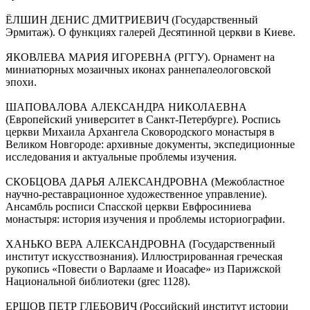
ЁЛШИН ДЕНИС ДМИТРИЕВИЧ (Государственный
Эрмитаж). О функциях галерей Десятинной церкви в Киеве.
ЯКОВЛЕВА МАРИЯ ИГОРЕВНА (РГГУ). Орнамент на
миниатюрных мозаичных иконах раннепалеологовской
эпохи.
ШАПОВАЛОВА АЛЕКСАНДРА НИКОЛАЕВНА
(Европейский университет в Санкт-Петербурге). Роспись
церкви Михаила Архангела Сковородского монастыря в
Великом Новгороде: архивные документы, экспедиционные
исследования и актуальные проблемы изучения.
СКОБЦОВА ДАРЬЯ АЛЕКСАНДРОВНА (Межобластное
научно-реставрационное художественное управление).
Ансамбль росписи Спасской церкви Евфросиниева
монастыря: история изучения и проблемы историографии.
ХАНЬКО ВЕРА АЛЕКСАНДРОВНА (Государственный
институт искусствознания). Иллюстрированная греческая
рукопись «Повести о Варлааме и Иоасафе» из Парижской
Национальной библиотеки (grec 1128).
ЕРШОВ ПЕТР ГЛЕБОВИЧ (Российский институт истории