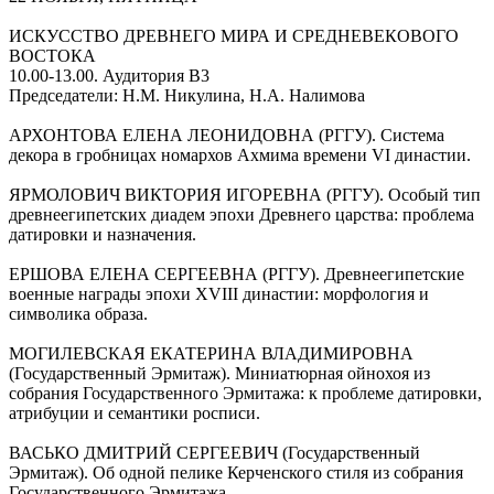
ИСКУССТВО ДРЕВНЕГО МИРА И СРЕДНЕВЕКОВОГО
ВОСТОКА
10.00-13.00. Аудитория В3
Председатели: Н.М. Никулина, Н.А. Налимова
АРХОНТОВА ЕЛЕНА ЛЕОНИДОВНА (РГГУ). Система
декора в гробницах номархов Ахмима времени VI династии.
ЯРМОЛОВИЧ ВИКТОРИЯ ИГОРЕВНА (РГГУ). Особый тип
древнеегипетских диадем эпохи Древнего царства: проблема
датировки и назначения.
ЕРШОВА ЕЛЕНА СЕРГЕЕВНА (РГГУ). Древнеегипетские
военные награды эпохи XVIII династии: морфология и
символика образа.
МОГИЛЕВСКАЯ ЕКАТЕРИНА ВЛАДИМИРОВНА
(Государственный Эрмитаж). Миниатюрная ойнохоя из
собрания Государственного Эрмитажа: к проблеме датировки,
атрибуции и семантики росписи.
ВАСЬКО ДМИТРИЙ СЕРГЕЕВИЧ (Государственный
Эрмитаж). Об одной пелике Керченского стиля из собрания
Государственного Эрмитажа.