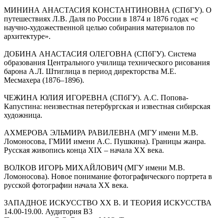
МИНИНА АНАСТАСИЯ КОНСТАНТИНОВНА (СПбГУ). О
путешествиях Л.В. Даля по России в 1874 и 1876 годах «с
научно-художественной целью собирания материалов по
архитектуре».
ДОБИНА АНАСТАСИЯ ОЛЕГОВНА (СПбГУ). Система
образования Центрального училища технического рисования
барона А.Л. Штиглица в период директорства М.Е.
Месмахера (1876–1896).
ЧЕЖИНА ЮЛИЯ ИГОРЕВНА (СПбГУ). А.С. Попова-
Капустина: неизвестная петербургская и известная сибирская
художница.
АХМЕРОВА ЭЛЬМИРА РАВИЛЕВНА (МГУ имени М.В.
Ломоносова, ГМИИ имени А.С. Пушкина). Границы жанра.
Русская живопись конца XIX – начала XX века.
ВОЛКОВ ИГОРЬ МИХАЙЛОВИЧ (МГУ имени М.В.
Ломоносова). Новое понимание фотографического портрета в
русской фотографии начала XX века.
ЗАПАДНОЕ ИСКУССТВО ΧΧ В. И ТЕОРИЯ ИСКУССТВА
14.00-19.00. Аудитория В3