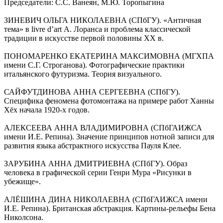
Председатели: С.С. Ванеян, М.Ю. Торопыгина
ЗИНЕВИЧ ОЛЬГА НИКОЛАЕВНА (СПбГУ). «Античная
тема» в livre d’art А. Лоранса и проблема классической
традиции в искусстве первой половины ХХ в.
ПОНОМАРЕНКО ЕКАТЕРИНА МАКСИМОВНА (МГХПА
имени С.Г. Строганова). Фотографические практики
итальянского футуризма. Теория визуального.
САЙФУТДИНОВА АННА СЕРГЕЕВНА (СПбГУ).
Специфика феномена фотомонтажа на примере работ Ханны
Хёх начала 1920-х годов.
АЛЕКСЕЕВА АННА ВЛАДИМИРОВНА (СПбГАИЖСА
имени И.Е. Репина). Значение принципов нотной записи для
развития языка абстрактного искусства Пауля Клее.
ЗАРУБИНА АННА ДМИТРИЕВНА (СПбГУ). Образ
человека в графической серии Генри Мура «Рисунки в
убежище».
АЛЁШИНА ДИНА НИКОЛАЕВНА (СПбГАИЖСА имени
И.Е. Репина). Британская абстракция. Картины-рельефы Бена
Николсона.