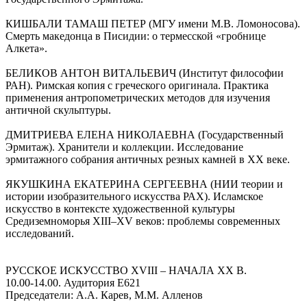
КИШБАЛИ ТАМАШ ПЕТЕР (МГУ имени М.В. Ломоносова).
Смерть македонца в Писидии: о термесской «гробнице
Алкета».
БЕЛИКОВ АНТОН ВИТАЛЬЕВИЧ (Институт философии
РАН). Римская копия с греческого оригинала. Практика
применения антропометрических методов для изучения
античной скульптуры.
ДМИТРИЕВА ЕЛЕНА НИКОЛАЕВНА (Государственный
Эрмитаж). Хранители и коллекции. Исследование
эрмитажного собрания античных резных камней в ХХ веке.
ЯКУШКИНА ЕКАТЕРИНА СЕРГЕЕВНА (НИИ теории и
истории изобразительного искусства РАХ). Исламское
искусство в контексте художественной культуры
Средиземноморья XIII–XV веков: проблемы современных
исследований.
РУССКОЕ ИСКУССТВО XVIII – НАЧАЛА XX В.
10.00-14.00. Аудитория Е621
Председатели: А.А. Карев, М.М. Алленов