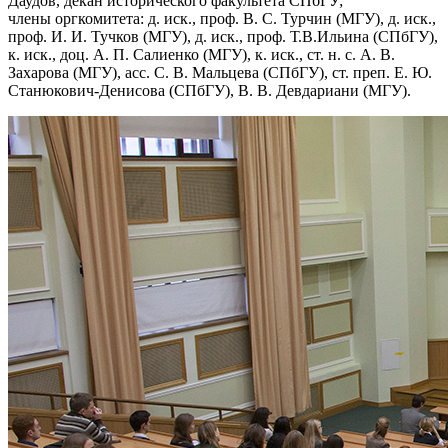
Даудов, декан исторического факультета СПбГУ;
члены оргкомитета: д. иск., проф. В. С. Турчин (МГУ), д. иск.,
проф. И. И. Тучков (МГУ), д. иск., проф. Т.В.Ильина (СПбГУ),
к. иск., доц. А. П. Салиенко (МГУ), к. иск., ст. н. с. А. В.
Захарова (МГУ), асс. С. В. Мальцева (СПбГУ), ст. преп. Е. Ю.
Станюкович-Денисова (СПбГУ), В. В. Девдариани (МГУ).