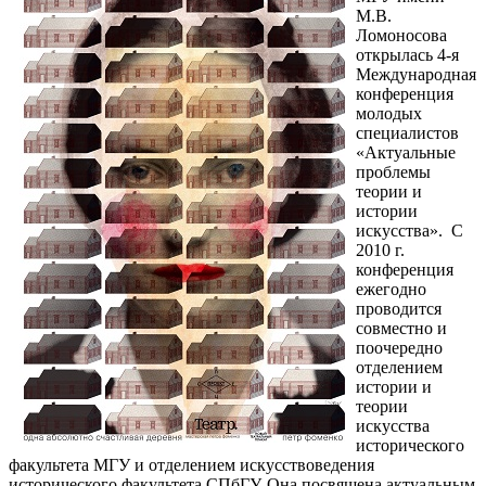
М.В.
Ломоносова
открылась 4-я
Международная
конференция
молодых
специалистов
«Актуальные
проблемы
теории и
истории
искусства». С
2010 г.
конференция
ежегодно
проводится
совместно и
поочередно
отделением
истории и
теории
искусства
исторического
факультета МГУ и отделением искусствоведения
исторического факультета СПбГУ. Она посвящена актуальным