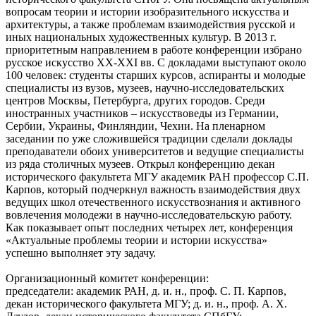
вопросам теории и истории изобразительного искусства и
архитектуры, а также проблемам взаимодействия русской и
иных национальных художественных культур. В 2013 г.
приоритетным направлением в работе конференции избрано
русское искусство XX-XXI вв. С докладами выступают около
100 человек: студенты старших курсов, аспиранты и молодые
специалисты из вузов, музеев, научно-исследовательских
центров Москвы, Петербурга, других городов. Среди
иностранных участников – искусствоведы из Германии,
Сербии, Украины, Финляндии, Чехии. На пленарном
заседании по уже сложившейся традиции сделали доклады
преподаватели обоих университетов и ведущие специалисты
из ряда столичных музеев. Открыл конференцию декан
исторического факультета МГУ академик РАН профессор С.П.
Карпов, который подчеркнул важность взаимодействия двух
ведущих школ отечественного искусствознания и активного
вовлечения молодежи в научно-исследовательскую работу.
Как показывает опыт последних четырех лет, конференция
«Актуальные проблемы теории и истории искусства»
успешно выполняет эту задачу.
Организационный комитет конференции:
председатели: академик РАН, д. и. н., проф. С. П. Карпов,
декан исторического факультета МГУ; д. и. н., проф. А. Х.