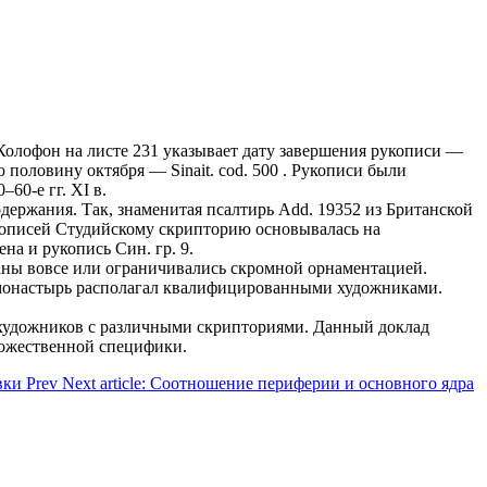
 Колофон на листе 231 указывает дату завершения рукописи —
 половину октября — Sinait. cod. 500 . Рукописи были
60-е гг. XI в.
держания. Так, знаменитая псалтирь Add. 19352 из Британской
кописей Студийскому скрипторию основывалась на
а и рукопись Син. гр. 9.
ваны вовсе или ограничивались скромной орнаментацией.
д монастырь располагал квалифицированными художниками.
х художников с различными скрипториями. Данный доклад
дожественной специфики.
овки
Prev
Next article: Соотношение периферии и основного ядра