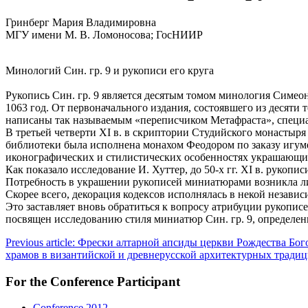
Гринберг Мария Владимировна
МГУ имени М. В. Ломоносова; ГосНИИР
Минологий Син. гр. 9 и рукописи его круга
Рукопись Син. гр. 9 является десятым томом минология Симеон
1063 год. От первоначального издания, состоявшего из десяти 
написаны так называемым «переписчиком Метафраста», специал
В третьей четверти XI в. в скриптории Студийского монастыря
библиотеки была исполнена монахом Феодором по заказу игум
иконографических и стилистических особенностях украшающих
Как показало исследование И. Хуттер, до 50-х гг. XI в. руко
Потребность в украшении рукописей миниатюрами возникла ли
Скорее всего, декорация кодексов исполнялась в некой незави
Это заставляет вновь обратиться к вопросу атрибуции рукопи
посвящен исследованию стиля миниатюр Син. гр. 9, определе
Previous article: Фрески алтарной апсиды церкви Рождества Б
храмов в византийской и древнерусской архитектурных тради
For the Conference Participant
Conference 2012