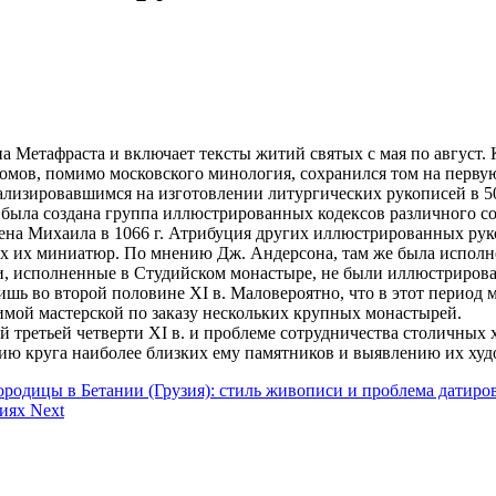
а Метафраста и включает тексты житий святых с мая по август.
томов, помимо московского минология, сохранился том на первую
изировавшимся на изготовлении литургических рукописей в 50–
 была создана группа иллюстрированных кодексов различного со
ена Михаила в 1066 г. Атрибуция других иллюстрированных ру
 их миниатюр. По мнению Дж. Андерсона, там же была исполнен
писи, исполненные в Студийском монастыре, не были иллюстриро
шь во второй половине XI в. Маловероятно, что в этот перио
симой мастерской по заказу нескольких крупных монастырей.
сей третьей четверти XI в. и проблеме сотрудничества столичны
нию круга наиболее близких ему памятников и выявлению их ху
огородицы в Бетании (Грузия): стиль живописи и проблема датир
циях
Next