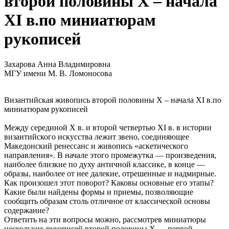
второй половины X – начала
XI в.по миниатюрам
рукописей
Захарова Анна Владимировна
МГУ имени М. В. Ломоносова
Византийская живопись второй половины X – начала XI в.по
миниатюрам рукописей
Между серединой X в. и второй четвертью XI в. в истории
византийского искусства лежит звено, соединяющее
Македонский ренессанс и живопись «аскетического
направления». В начале этого промежутка — произведения,
наиболее близкие по духу античной классике, в конце —
образы, наиболее от нее далекие, отрешенные и надмирные.
Как произошел этот поворот? Каковы основные его этапы?
Какие были найдены формы и приемы, позволяющие
сообщить образам столь отличное от классической основы
содержание?
Ответить на эти вопросы можно, рассмотрев миниатюры
нескольких рукописей второй половины X — первой