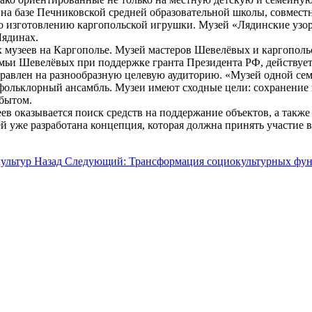
 на базе Печниковской средней образовательной школы, совмес
по изготовлению каргопольской игрушки. Музей «Лядинские узо
Лядинах.
х музеев на Каргополье. Музей мастеров Шевелёвых и каргопол
емьи Шевелёвых при поддержке гранта Президента РФ, действует 
равлен на разнообразную целевую аудиторию. «Музей одной сем
ет фольклорный ансамбль. Музеи имеют сходные цели: сохранение
 бытом.
ев оказывается поиск средств на поддержание объектов, а такж
 уже разработана концепция, которая должна принять участие в
культур
Назад
Следующий: Трансформация социокультурных фун