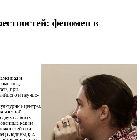
рестностей: феномен в
каменная и
промыслы,
тать, при
тийного и научно-
культурные центры.
на частной
о двух главных
рованные как на
зможностей или
ец (Лядины)); 2.
 аудиторию, но и