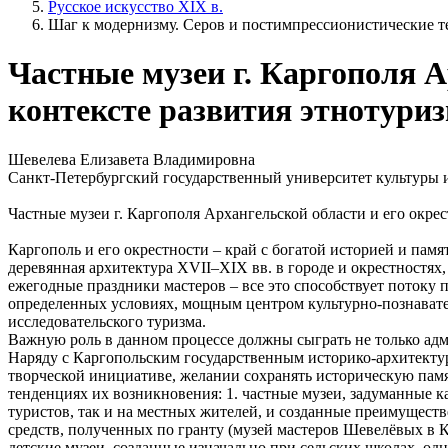
Русское искусство XIX в.
Шаг к модернизму. Серов и постимпрессионистические т
Частные музеи г. Каргополя А
контексте развития этнотуриз
Шевелева Елизавета Владимировна
Санкт-Петербургский государственный университет культуры 
Частные музеи г. Каргополя Архангельской области и его окрес
Каргополь и его окрестности ‒ край с богатой историей и па
деревянная архитектура XVII‒XIX вв. в городе и окрестностя
ежегодные праздники мастеров – все это способствует потоку п
определенных условиях, мощным центром культурно-познавател
исследовательского туризма.
Важную роль в данном процессе должны сыграть не только адм
Наряду с Каргопольским государственным историко-архитекту
творческой инициативе, желании сохранять историческую памя
тенденциях их возникновения: 1. частные музеи, задуманные 
туристов, так и на местных жителей, и созданные преимущест
средств, полученных по гранту (музей мастеров Шевелёвых в К
детские музеи, созданные изначально при сельских школах, од