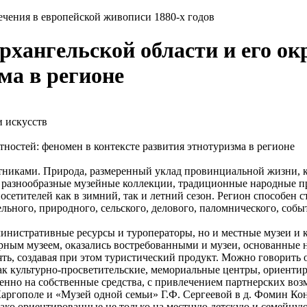
ечения в европейской живописи 1880-х годов
рхангельской области и его ок
ма в регионе
и искусств
тностей: феномен в контексте развития этнотуризма в регионе
мятниками. Природа, размеренный уклад провинциальной жизни, 
х, разнообразные музейные коллекции, традиционные народные 
осетителей как в зимний, так и летний сезон. Регион способен с
ьного, природного, сельского, делового, паломнического, собы
инистративные ресурсы и туроператоры, но и местные музеи и 
рным музеем, оказались востребованными и музеи, основанные 
ть, создавая при этом туристический продукт. Можно говорить 
как культурно-просветительские, мемориальные центры, ориенти
венно на собственные средства, с привлечением партнерских во
аргополе и «Музей одной семьи» Г.Ф. Сергеевой в д. Фомин Кон
нако ориентированные не только на местную детскую и семейную