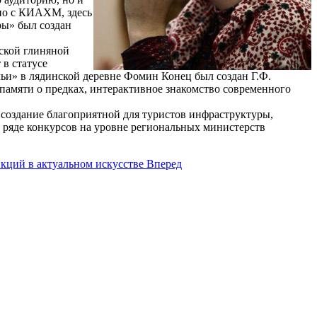
тно с КИАХМ, здесь
ры» был создан
ьской глиняной
в статусе
ьи» в лядинской деревне Фомин Конец был создан Г.Ф.
 памяти о предках, интерактивное знакомство современного
е создание благоприятной для туристов инфраструктуры,
 ряде конкурсов на уровне региональных министерств
кций в актуальном искусстве
Вперед