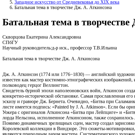
Западное искусство от Средневековья до XIX века
Батальная тема в творчестве Дж. А. Аткинсона
Батальная тема в творчестве 
Скворцова Екатерина Александровна
СПбГУ
Научный руководитель:д-р иск., профессор Т.В.Ильина
Батальная тема в творчестве Дж. А. Аткинсона
Дж. А. Аткинсон (1774 или 1776−1830) — английский художни
известен как мастер костюмно-этнографических изображений, 
полководец герцог Веллингтон.
Свидетель бурной эпохи наполеоновских войн, Аткинсон созд
конкретно-исторической обстановке. Самая прославленная его
эскизу и гравюре Дж. Бернета. Очевидно, «Битва при Саламанк
листе имеется подпись: «Painted by J. A. Atkinson». Если бы 
Уокера с оригиналов Аткинсона «Битва при Лейпциге» и «Бит
лорда Нельсона, исполненное Аткинсоном, также сохранилось 
Помимо динамичных зрелищных сцен, мастер создал зарисовки 
Королевской коллекции в Виндзоре. Это сюжеты-мотивировки, п
являются природным даром мастера. Систематического художес