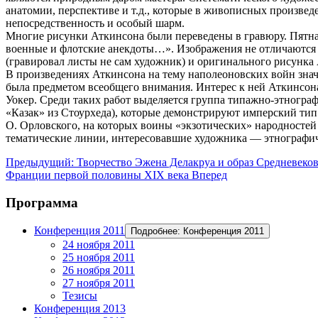
анатомии, перспективе и т.д., которые в живописных произве
непосредственность и особый шарм.
Многие рисунки Аткинсона были переведены в гравюру. Пятна
военные и флотские анекдоты…». Изображения не отличаются 
(гравировал листы не сам художник) и оригинального рисунка 
В произведениях Аткинсона на тему наполеоновских войн знач
была предметом всеобщего внимания. Интерес к ней Аткинсона 
Уокер. Среди таких работ выделяется группа типажно-этногра
«Казак» из Стоурхеда), которые демонстрируют имперский ти
О. Орловского, на которых воины «экзотических» народностей 
тематические линии, интересовавшие художника — этнографичес
Предыдущий: Творчество Эжена Делакруа и образ Средневеков
Франции первой половины XIX века
Вперед
Программа
Конференция 2011
Подробнее: Конференция 2011
24 ноября 2011
25 ноября 2011
26 ноября 2011
27 ноября 2011
Тезисы
Конференция 2013