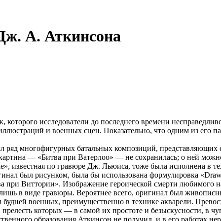
Дж. А. Аткинсона
к, которого исследователи до последнего времени несправедлив
иллюстраций и военных сцен. Показательно, что одним из его 
ал ряд многофигурных батальных композиций, представляющих 
 картина — «Битва при Ватерлоо» — не сохранилась; о ней можно
е», известная по гравюре Дж. Льюиса, тоже была исполнена в те
оригинал был рисунком, была бы использована формулировка «Draw
ва при Виттории». Изображение героической смерти любимого н
лишь в виде гравюры. Вероятнее всего, оригинал был живописн
будней военных, преимущественно в технике акварели. Превосх
релесть которых — в самой их простоте и безыскусности, в чув
твенного образования Аткинсон не получил, и в его работах не