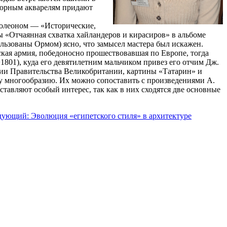
атюрным акварелям придают
полеоном — «Исторические,
 «Отчаянная схватка хайландеров и кирасиров» в альбоме
ользованы Ормом) ясно, что замысел мастера был искажен.
кая армия, победоносно прошествовавшая по Европе, тогда
1801), куда его девятилетним мальчиком привез его отчим Дж.
ции Правительства Великобритании, картины «Татарин» и
у многообразию. Их можно сопоставить с произведениями А.
тавляют особый интерес, так как в них сходятся две основные
ующий: Эволюция «египетского стиля» в архитектуре