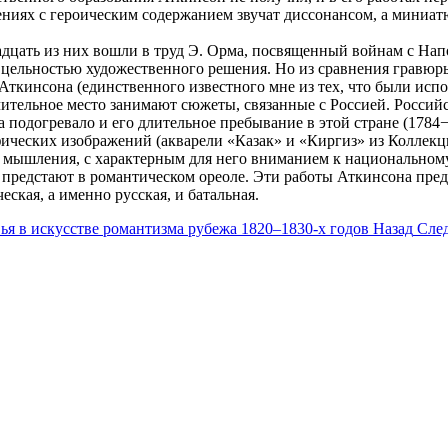
дениях с героическим содержанием звучат диссонансом, а мини
дцать из них вошли в труд Э. Орма, посвященный войнам с На
цельностью художественного решения. Но из сравнения гравюры
Аткинсона (единственного известного мне из тех, что были исп
ительное место занимают сюжеты, связанные с Россией. Российс
подогревало и его длительное пребывание в этой стране (1784−
фических изображений (акварели «Казак» и «Киргиз» из Коллек
п мышления, с характерным для него вниманием к национальном
предстают в романтическом ореоле. Эти работы Аткинсона предс
кая, а именно русская, и батальная.
ья в искусстве романтизма рубежа 1820–1830-х годов
Назад
След