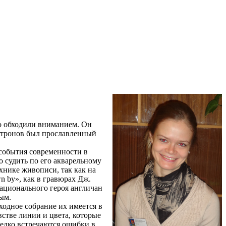
о обходили вниманием. Он
патронов был прославленный
события современности в
 судить по его акварельному
хнике живописи, так как на
n by», как в гравюрах Дж.
ационального героя англичан
ым.
одное собрание их имеется в
стве линии и цвета, которые
редко встречаются ошибки в