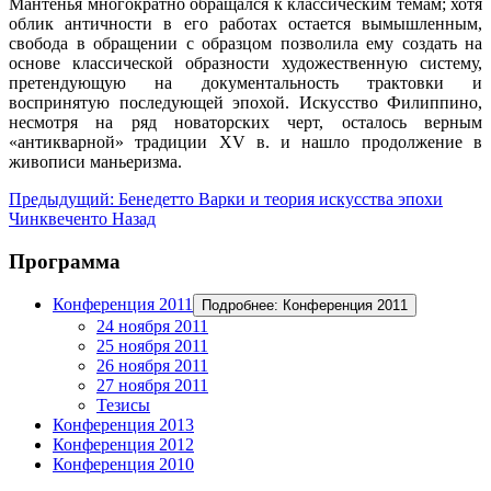
Мантенья многократно обращался к классическим темам; хотя
облик античности в его работах остается вымышленным,
свобода в обращении с образцом позволила ему создать на
основе классической образности художественную систему,
претендующую на документальность трактовки и
воспринятую последующей эпохой. Искусство Филиппино,
несмотря на ряд новаторских черт, осталось верным
«антикварной» традиции XV в. и нашло продолжение в
живописи маньеризма.
Предыдущий: Бенедетто Варки и теория искусства эпохи
Чинквеченто
Назад
Программа
Конференция 2011
Подробнее: Конференция 2011
24 ноября 2011
25 ноября 2011
26 ноября 2011
27 ноября 2011
Тезисы
Конференция 2013
Конференция 2012
Конференция 2010