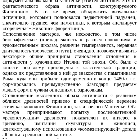
«документальная» манера Мантеньи разительно отличается от
фантастического образа античности, конструируемого
Филиппино. В то же время, обнаружить визуальные
источники, которыми пользовался педантичный падуанец,
значительно труднее, чем памятники, к которым апеллирует
«горячечная» живопись флорентинца.
Сопоставление мастеров, чье несходство, в том числе
биографическое (принадлежность к разным поколениям и
художественным школам, различие темпераментов, неравная
длительность творческого пути), очевидно, позволяет выявить
некоторые общие принципы становления отношения к
античности у художников Италии той эпохи. Оба были с
юности по-своему приобщены к классической традиции,
однако их представления о ней до знакомства с памятниками
Рима, куда они прибыли одновременно в конце 1480-х гг.,
формировались преимущественно благодаря предметам
малых форм и чужим описаниям и зарисовкам.
Столкновение мысленного образа античности с реальным
обликом древностей привело к специфической перемене
стиля как молодого Филиппино, так и зрелого Мантеньи. Оба
мастера предпринимают попытку последовательной
«реконструкции» древности; показателен их интерес к
гризайлю, имитации скульптуры в живописи,
контекстуальному использованию «комментирующей» детали
all’antica в религиозной картине.