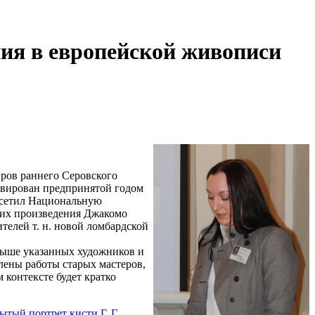
ния в европейской живописи
вров раннего Серовского
ивирован предпринятой годом
осетил Национальную
них произведения Джакомо
елей т. н. новой ломбардской
выше указанных художников и
лены работы старых мастеров,
контексте будет кратко
тый портрет кисти Г. Г.