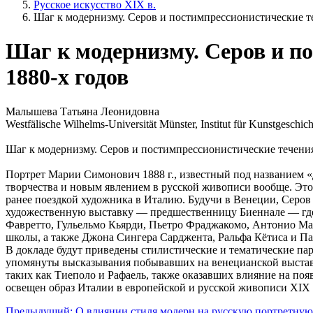
Русское искусство XIX в.
Шаг к модернизму. Серов и постимпрессионистические т
Шаг к модернизму. Серов и п
1880-х годов
Малышева Татьяна Леонидовна
Westfälische Wilhelms-Universität Münster, Institut für Kunstgeschich
Шаг к модернизму. Серов и постимпрессионистические течения
Портрет Марии Симонович 1888 г., известный под названием 
творчества и новым явлением в русской живописи вообще. Эт
ранее поездкой художника в Италию. Будучи в Венеции, Серо
художественную выставку — предшественницу Биеннале — где 
Фавретто, Гульельмо Кьярди, Пьетро Фраджакомо, Антонио Ман
школы, а также Джона Сингера Сарджента, Ральфа Кётиса и Па
В докладе будут приведены стилистические и тематические п
упомянуты высказывания побывавших на венецианской выставк
таких как Тиеполо и Рафаель, также оказавших влияние на по
освещен образ Италии в европейской и русской живописи XIX 
Предыдущий: О влиянии стиля модерн на русскую портретную