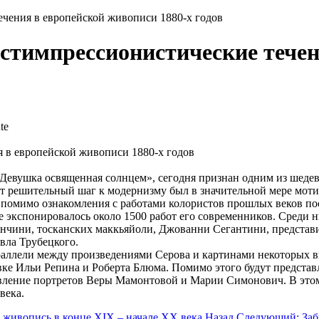
ечения в европейской живописи 1880-х годов
остимпрессионистические тече
te
 в европейской живописи 1880-х годов
«Девушка освященная солнцем», сегодня признан одним из шеде
от решительный шаг к модернизму был в значительной мере мот
в помимо ознакомления с работами колористов прошлых веков п
экспонировалось около 1500 работ его современников. Среди 
чини, тосканских маккьяйоли, Джованни Сегантини, представит
вла Трубецкого.
араллели между произведениями Серова и картинами некоторых 
е Ильи Репина и Роберта Блюма. Помимо этого будут представ
явление портретов Веры Мамонтовой и Марии Симонович. В этом 
века.
 живопись в конце XIX – начале XX века
Назад
Следующий: Забы