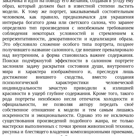
заказчика и идти на поводу его желания, создавая в угоду ему
образ, который должен был в известной степени льстить
модели. К тому же портрет, заказываемый состоятельным
человеком, как правило, предназначался для украшения
интерьера богатого дома или светского салона, что заранее
определяло тип произведения с неизбежным требованием
соблюдения некоторых условностей и стремлением к
репрезентативности, декоративности и идеализации образа.
Это обусловило сложение особого типа портрета, позднее
получившего название салонного, где внешнее превалировало
над внутренним, а форма становилась важнее содержания.
Поиски подчёркнутой эффектности в салонном портрете
заслоняли задачу раскрытия состояния души, внутреннего
мира и характера изображённого и, преследуя лишь
достижение внешнего сходства, вместо создания
психологической характеристики человеческой
индивидуальности зачастую приводили к излишней
красивости в ущерб глубине содержания. Кроме того, такого
рода портреты неизбежно несли отпечаток холодности и
официальности, не позволяя автору передать своё
собственное отношение к модели и тем самым лишаясь
искренности и эмоциональности. Однако это не исключало
существования произведений подобного жанра, не только
мастерски выполненных с точки зрения живописной техники,
рисунка и блестящего владения композиционными приемами,