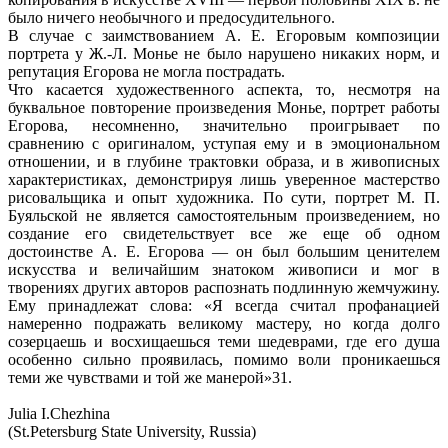
было ничего необычного и предосудительного.
В случае с заимствованием А. Е. Егоровым композиции
портрета у Ж.-Л. Монье не было нарушено никаких норм, и
репутация Егорова не могла пострадать.
Что касается художественного аспекта, то, несмотря на
буквальное повторение произведения Монье, портрет работы
Егорова, несомненно, значительно проигрывает по
сравнению с оригиналом, уступая ему и в эмоциональном
отношении, и в глубине трактовки образа, и в живописных
характеристиках, демонстрируя лишь уверенное мастерство
рисовальщика и опыт художника. По сути, портрет М. П.
Буяльской не является самостоятельным произведением, но
создание его свидетельствует все же еще об одном
достоинстве А. Е. Егорова — он был большим ценителем
искусства и величайшим знатоком живописи и мог в
творениях других авторов распознать подлинную жемчужину.
Ему принадлежат слова: «Я всегда считал профанацией
намеренно подражать великому мастеру, но когда долго
созерцаешь и восхищаешься теми шедеврами, где его душа
особенно сильно проявилась, помимо воли проникаешься
теми же чувствами и той же манерой»31.
Julia I.Chezhina
(St.Petersburg State University, Russia)