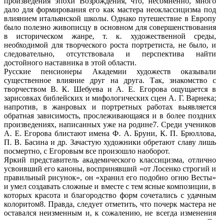
произведения эпохи Возрождения, что, несомненно, много
дало для формирования его как мастера неоклассицизма под
влиянием итальянской школы. Однако путешествие в Европу
было полезно живописцу в основном для совершенствования
в историческом жанре, т. к. художественной среды,
необходимой для творческого роста портретиста, не было, и
следовательно, отсутствовала и перспектива найти
достойного наставника в этой области.
Русские пенсионеры Академии художеств оказывали
существенное влияние друг на друга. Так, знакомство с
творчеством В. К. Шебуева и А. Е. Егорова ощущается в
зарисовках библейских и мифологических сцен А. Г. Варнека;
напротив, в жанровых и портретных работах выявляется
обратная зависимость, прослеживающаяся и в более поздних
произведениях, написанных уже на родине7. Среди учеников
А. Е. Егорова блистают имена Ф. А. Бруни, К. П. Брюллова,
П. В. Басина и др. Зачастую художники обретают славу лишь
посмертно, с Егоровым все произошло наоборот.
Яркий представитель академического классицизма, отлично
усвоивший его каноны, воспринявший «от Лосенко строгий и
правильный рисунок», он «хранил его подобно огню Весты»
и умел создавать сложные и вместе с тем ясные композиции, в
которых красота и благородство форм сочетались с удачным
колоритом8. Правда, следует отметить, что почерк мастера не
оставался неизменным и, к сожалению, не всегда изменения