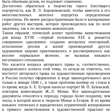
была обычным делом, не подлежит сомнению.
Достаточно обратиться к творчеству такого блестящего
портретиста, как В. Л. Боровиковский, чтобы заметить в его
многочисленных женских портретах определенные
стереотипы. Не менее распространенным было и копирование
работ других мастеров, которое производилось как по воле
заказчика, так и по желанию живописцев.
Таким образом, этический аспект проблемы заимствования
для конца XVIII —первой половины XIX в. решается
совершенно однозначно: создание авторских повторений,
исполнение реплик и копий произведений других
художников широко практиковалось и рассматривалось как
вполне нормальное явление, не вызывая никакого
негативного отношения.
Что касается вопроса авторского права и, соответственно,
юридического аспекта этой темы, то нельзя не отметить, что
институт авторского права на художественные произведения
в России получил оформление в виде законодательного акта
только в январе 1846 г., и такая проблема вообще не стояла в
то время, когда А. Е. Егоров написал портрет М. П. Буяльской,
повторив композицию Ж.-Л. Монье. Все законодательные
документы относятся к периоду, гораздо более позднему, чем
эпоха, в которой жили и творили Монье и Егоров. В их время
никаких этических и юридических ограничений копирования
и прямого заимствования в художественной практике не