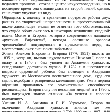
недавнем прошлом... стояла в центре искусствоведения», но в
последнее время она отодвинулась на второй план4, однако,
ее не стоит упускать из виду.
Обращаясь к анализу и сравнению портретов работы двух
разных по творческой направленности и профессиональной
школе живописцев, нельзя не отметить того обстоятельства,
что судьба обоих оказалась в некотором отношении сходной:
имена Монье и Егорова, которого современники называли
«русским Рафаэлем»5, некогда овеянные ореолом
чрезвычайной популярности и преклонения перед их
мастерством, оказались почти забытыми.
Жизнь Алексея Егоровича Егорова (1776–1851) вплоть до
1835 г., когда он, вызвав неудовольствие Николая I, попал в
опалу, а в 1840 г. был уволен из Академии художеств,
складывалась достаточно удачно. В 1782 г. в шестилетнем
возрасте одаренный ребенок был помещен в Академию
художеств из Московского воспитательного дома, куда его
сдали, подобрав в разоренном калмыцком ауле. Уже в период
обучения проявились его замечательные способности
рисовальщика: Егоров получил несколько медалей и в 1796 г.
был награжден знаком отличия «За успехи и хорошее
поведение».
Ученик И. А. Акимова и Г. И. Угрюмова, Егоров по
окончании Академии художеств занялся там же
преподавательской деятельностью (1798–1803 гг. и 1807–1840