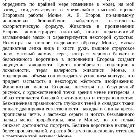
определить по крайней мере изменение в моде), на мой
взгляд, свидетельствуют о чрезвычайно высокой оценке
Егоровым работы Монье. А. Е. Егоров, по-видимому,
использовал безошибочно найденную пластическо-
колористическую формулу. Живопись в произведении
Егорова демонстрирует плотный, почти неразличимый
заглаженный мазок и характеризуется некоторой сухостью.
Несмотря на полное следование образцу Монье, мягкая
деликатная лепка лица и кисти руки, пышное страусовое
перо, матовый жемчуг серег, контраст черного бархата и
белоснежного воротника в исполнении Егорова создают
ощущение холодности. Цвета приобретают тенденцию к
локальности, теряя валерность живописи Монье, а
моделировка объема сопровождается усилением контура, что
придает застылость и некоторую жёсткость изображению.
Живописная манера Егорова, несмотря на безупречный
рисунок, с художественной точки зрения менее интересна, а
образ отличается большей статичностью и отстраненностью.
Безжизненная правильность глубоких теней в складках ткани
лишает драпировки естественности, накидка и спинка кресла
прописаны четче, а застежка серьги и ноготь безымянного
пальца менее проработаны, чем у Монье, но это только
снижает достоинство портрета. Белизна воротника выглядит
более пронзительной, утратив богатую нюансировку оттенков
в трактовке этой детали у Монье.