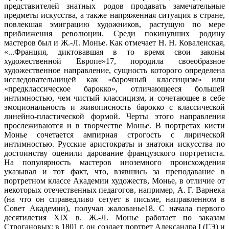
представителей знатных родов продавать замечательные
предметы искусства, а также напряженная ситуация в стране,
повлекшая эмиграцию художников, растущую по мере
приближения революции. Среди покинувших родину
мастеров был и Ж.-Л. Монье. Как отмечает Н. Н. Коваленская,
«...Франция, диктовавшая в то время свои законы
художественной Европе»17, породила своеобразное
художественное направление, сущность которого определена
исследовательницей как «барочный классицизм» или
«предклассическое барокко», отличающееся большей
интимностью, чем чистый классицизм, и сочетающее в себе
эмоциональность и живописность барокко с классической
линейно-пластической формой. Черты этого направления
прослеживаются и в творчестве Монье. В портретах кисти
Монье сочетается ампирная строгость с лирической
интимностью. Русские аристократы и знатоки искусства по
достоинству оценили дарование французского портретиста.
На популярность мастеров иноземного происхождения
указывал и тот факт, что, взявшись за преподавание в
портретном классе Академии художеств, Монье, в отличие от
некоторых отечественных педагогов, например, А. Г. Варнека
(на что он справедливо сетует в письме, направленном в
Совет Академии), получал жалованье18. С начала первого
десятилетия XIX в. Ж.-Л. Монье работает по заказам
Строгановых: в 1801 г. он создает портрет Александра I (ГЭ) и