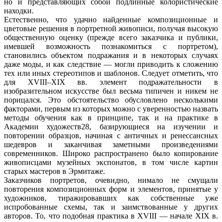
но и представляющих собой подлинные колористические
находки.
Естественно, что удачно найденные композиционные и
цветовые решения в портретной живописи, получая высокую
общественную оценку (прежде всего заказчика и публики,
имевшей возможность познакомиться с портретом),
становились объектом подражания и в некоторых случаях
даже моды, и как следствие — могли приводить к сложению
тех или иных стереотипов и шаблонов. Следует отметить, что
для XVIII–XIX вв. элемент подражательности в
изобразительном искусстве был весьма типичен и никем не
порицался. Это обстоятельство обусловлено несколькими
факторами, первым из которых можно с уверенностью назвать
методы обучения как в принципе, так и на практике в
Академии художеств28, базирующиеся на изучении и
повторении образцов, начиная с античных и ренессансных
шедевров и заканчивая заметными произведениями
современников. Широко распространено было копирование
живописцами музейных экспонатов, в том числе картин
старых мастеров в Эрмитаже.
Заказчиков портретов, очевидно, нимало не смущали
повторения композиционных форм и элементов, принятые у
художников, тиражировавших как собственные уже
испробованные схемы, так и заимствованные у других
авторов. То, что подобная практика в XVIII — начале XIX в.