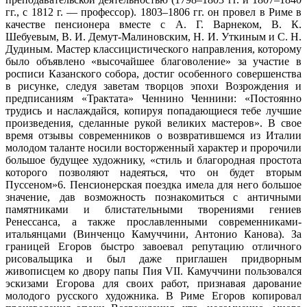
гг., с 1812 г. — профессор). 1803–1806 гг. он провел в Риме в
качестве пенсионера вместе с А. Г. Варнеком, В. К.
Шебуевым, В. И. Демут-Малиновским, Н. И. Уткиным и С. Н.
Дудиным. Мастер классицистического направления, которому
было объявлено «высочайшее благоволение» за участие в
росписи Казанского собора, достиг особенного совершенства
в рисунке, следуя заветам творцов эпохи Возрождения и
предписаниям «Трактата» Ченнино Ченнини: «Постоянно
трудись и наслаждайся, копируя попадающиеся тебе лучшие
произведения, сделанные рукой великих мастеров». В свое
время отзывы современников о возвратившемся из Италии
молодом таланте носили восторженный характер и пророчили
большое будущее художнику, «стиль и благородная простота
которого позволяют надеяться, что он будет вторым
Пуссеном»6. Пенсионерская поездка имела для него большое
значение, дав возможность познакомиться с античными
памятниками и блистательными творениями гениев
Ренессанса, а также прославленными современниками-
итальянцами (Винченцо Камуччини, Антонио Канова). За
границей Егоров быстро завоевал репутацию отличного
рисовальщика и был даже приглашен придворным
живописцем ко двору папы Пия VII. Камуччини пользовался
эскизами Егорова для своих работ, признавая дарование
молодого русского художника. В Риме Егоров копировал