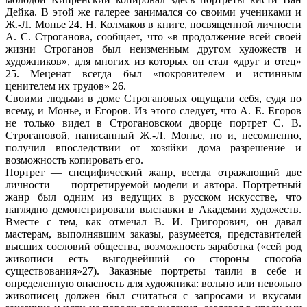
Дейка. В этой же галерее занимался со своими учениками и
Ж.-Л. Монье 24. Н. Колмаков в книге, посвященной личности
А. С. Строганова, сообщает, что «в продолжение всей своей
жизни Строганов был неизменным другом художеств и
художников», для многих из которых он стал «друг и отец»
25. Меценат всегда был «покровителем и истинным
ценителем их трудов» 26.
Своими людьми в доме Строгановых ощущали себя, судя по
всему, и Монье, и Егоров. Из этого следует, что А. Е. Егоров
не только видел в Строгановском дворце портрет С. В.
Строгановой, написанный Ж.-Л. Монье, но и, несомненно,
получил впоследствии от хозяйки дома разрешение и
возможность копировать его.
Портрет — специфический жанр, всегда отражающий две
личности — портретируемой модели и автора. Портретный
жанр был одним из ведущих в русском искусстве, что
наглядно демонстрировали выставки в Академии художеств.
Вместе с тем, как отмечал В. И. Григорович, он давал
мастерам, выполнявшим заказы, разумеется, представителей
высших сословий общества, возможность заработка («сей род
живописи есть выгоднейший со стороны способа
существования»27). Заказные портреты таили в себе и
определенную опасность для художника: вольно или невольно
живописец должен был считаться с запросами и вкусами