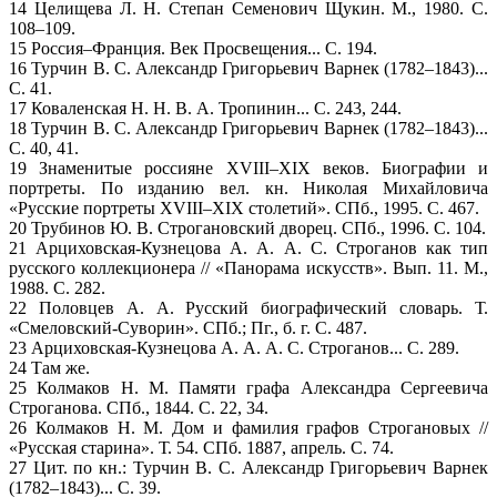
14 Целищева Л. Н. Степан Семенович Щукин. М., 1980. С.
108–109.
15 Россия–Франция. Век Просвещения... С. 194.
16 Турчин В. С. Александр Григорьевич Варнек (1782–1843)...
С. 41.
17 Коваленская Н. Н. В. А. Тропинин... С. 243, 244.
18 Турчин В. С. Александр Григорьевич Варнек (1782–1843)...
С. 40, 41.
19 Знаменитые россияне XVIII–XIX веков. Биографии и
портреты. По изданию вел. кн. Николая Михайловича
«Русские портреты XVIII–XIX cтолетий». СПб., 1995. С. 467.
20 Трубинов Ю. В. Строгановский дворец. СПб., 1996. С. 104.
21 Арциховская-Кузнецова А. А. А. С. Строганов как тип
русского коллекционера // «Панорама искусств». Вып. 11. М.,
1988. С. 282.
22 Половцев А. А. Русский биографический словарь. Т.
«Смеловский-Суворин». СПб.; Пг., б. г. С. 487.
23 Арциховская-Кузнецова А. А. А. С. Строганов... С. 289.
24 Там же.
25 Колмаков Н. М. Памяти графа Александра Сергеевича
Строганова. СПб., 1844. С. 22, 34.
26 Колмаков Н. М. Дом и фамилия графов Строгановых //
«Русская старина». Т. 54. СПб. 1887, апрель. С. 74.
27 Цит. по кн.: Турчин В. С. Александр Григорьевич Варнек
(1782–1843)... С. 39.