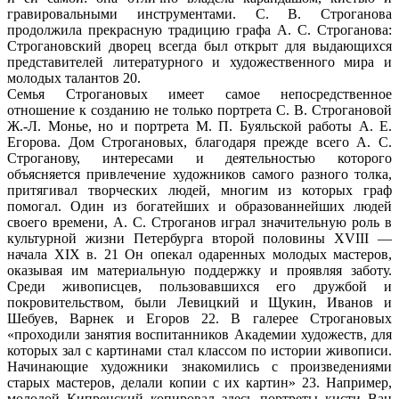
гравировальными инструментами. С. В. Строганова
продолжила прекрасную традицию графа А. С. Строганова:
Строгановский дворец всегда был открыт для выдающихся
представителей литературного и художественного мира и
молодых талантов 20.
Семья Строгановых имеет самое непосредственное
отношение к созданию не только портрета С. В. Строгановой
Ж.-Л. Монье, но и портрета М. П. Буяльской работы А. Е.
Егорова. Дом Строгановых, благодаря прежде всего А. С.
Строганову, интересами и деятельностью которого
объясняется привлечение художников самого разного толка,
притягивал творческих людей, многим из которых граф
помогал. Один из богатейших и образованнейших людей
своего времени, А. С. Строганов играл значительную роль в
культурной жизни Петербурга второй половины XVIII —
начала XIX в. 21 Он опекал одаренных молодых мастеров,
оказывая им материальную поддержку и проявляя заботу.
Среди живописцев, пользовавшихся его дружбой и
покровительством, были Левицкий и Щукин, Иванов и
Шебуев, Варнек и Егоров 22. В галерее Строгановых
«проходили занятия воспитанников Академии художеств, для
которых зал с картинами стал классом по истории живописи.
Начинающие художники знакомились с произведениями
старых мастеров, делали копии с их картин» 23. Например,
молодой Кипренский копировал здесь портреты кисти Ван