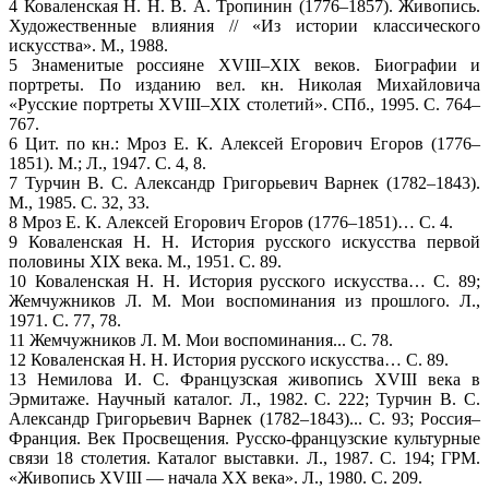
4 Коваленская Н. Н. В. А. Тропинин (1776–1857). Живопись.
Художественные влияния // «Из истории классического
искусства». М., 1988.
5 Знаменитые россияне XVIII–XIX веков. Биографии и
портреты. По изданию вел. кн. Николая Михайловича
«Русские портреты XVIII–XIX cтолетий». СПб., 1995. С. 764–
767.
6 Цит. по кн.: Мроз Е. К. Алексей Егорович Егоров (1776–
1851). М.; Л., 1947. С. 4, 8.
7 Турчин В. С. Александр Григорьевич Варнек (1782–1843).
М., 1985. С. 32, 33.
8 Мроз Е. К. Алексей Егорович Егоров (1776–1851)… С. 4.
9 Коваленская Н. Н. История русского искусства первой
половины XIX века. М., 1951. С. 89.
10 Коваленская Н. Н. История русского искусства… С. 89;
Жемчужников Л. М. Мои воспоминания из прошлого. Л.,
1971. С. 77, 78.
11 Жемчужников Л. М. Мои воспоминания... С. 78.
12 Коваленская Н. Н. История русского искусства… С. 89.
13 Немилова И. С. Французская живопись XVIII века в
Эрмитаже. Научный каталог. Л., 1982. С. 222; Турчин В. С.
Александр Григорьевич Варнек (1782–1843)... С. 93; Россия–
Франция. Век Просвещения. Русско-французские культурные
связи 18 столетия. Каталог выставки. Л., 1987. С. 194; ГРМ.
«Живопись XVIII — начала XX века». Л., 1980. С. 209.