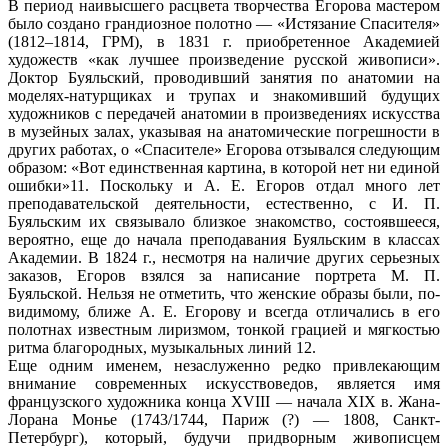
В период наивысшего расцвета творчества Егорова мастером
было создано грандиозное полотно — «Истязание Спасителя»
(1812–1814, ГРМ), в 1831 г. приобретенное Академией
художеств «как лучшее произведение русской живописи».
Доктор Буяльский, проводивший занятия по анатомии на
моделях-натурщиках и трупах и знакомивший будущих
художников с передачей анатомии в произведениях искусства
в музейных залах, указывая на анатомические погрешности в
других работах, о «Спасителе» Егорова отзывался следующим
образом: «Вот единственная картина, в которой нет ни единой
ошибки»11. Поскольку и А. Е. Егоров отдал много лет
преподавательской деятельности, естественно, с И. П.
Буяльским их связывало близкое знакомство, состоявшееся,
вероятно, еще до начала преподавания Буяльским в классах
Академии. В 1824 г., несмотря на наличие других серьезных
заказов, Егоров взялся за написание портрета М. П.
Буяльской. Нельзя не отметить, что женские образы были, по-
видимому, ближе А. Е. Егорову и всегда отличались в его
полотнах известным лиризмом, тонкой грацией и мягкостью
ритма благородных, музыкальных линий 12.
Еще одним именем, незаслуженно редко привлекающим
внимание современных искусствоведов, является имя
французского художника конца XVIII — начала XIX в. Жана-
Лорана Монье (1743/1744, Париж (?) — 1808, Санкт-
Петербург), который, будучи придворным живописцем