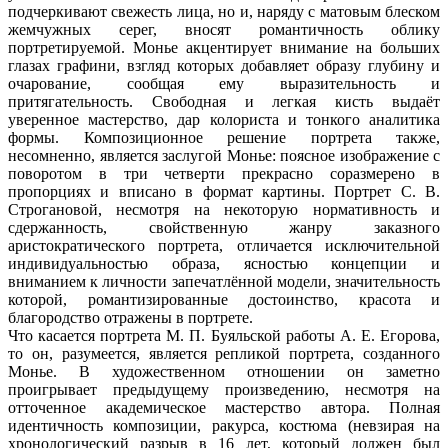
подчеркивают свежесть лица, но и, наряду с матовым блеском
жемчужных серег, вносят романтичность облику
портретируемой. Монье акцентирует внимание на больших
глазах графини, взгляд которых добавляет образу глубину и
очарование, сообщая ему выразительность и
притягательность. Свободная и легкая кисть выдаёт
уверенное мастерство, дар колориста и тонкого аналитика
формы. Композиционное решение портрета также,
несомненно, является заслугой Монье: поясное изображение с
поворотом в три четверти прекрасно соразмерено в
пропорциях и вписано в формат картины. Портрет С. В.
Строгановой, несмотря на некоторую нормативность и
сдержанность, свойственную жанру заказного
аристократического портрета, отличается исключительной
индивидуальностью образа, ясностью концепции и
вниманием к личности запечатлённой модели, значительность
которой, романтизированные достоинство, красота и
благородство отражены в портрете.
Что касается портрета М. П. Буяльской работы А. Е. Егорова,
то он, разумеется, является репликой портрета, созданного
Монье. В художественном отношении он заметно
проигрывает предыдущему произведению, несмотря на
отточенное академическое мастерство автора. Полная
идентичность композиции, ракурса, костюма (невзирая на
хронологический разрыв в 16 лет, который должен был