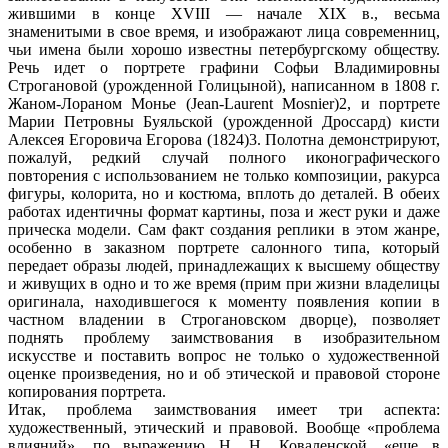
жившими в конце XVIII — начале XIX в., весьма
знаменитыми в свое время, и изображают лица современниц,
чьи имена были хорошо известны петербургскому обществу.
Речь идет о портрете графини Софьи Владимировны
Строгановой (урожденной Голицыной), написанном в 1808 г.
Жаном-Лораном Монье (Jean-Laurent Mosnier)2, и портрете
Марии Петровны Буяльской (урожденной Дроссард) кисти
Алексея Егоровича Егорова (1824)3. Полотна демонстрируют,
пожалуй, редкий случай полного иконографического
повторения с использованием не только композиции, ракурса
фигуры, колорита, но и костюма, вплоть до деталей. В обеих
работах идентичны формат картины, поза и жест руки и даже
прическа модели. Сам факт создания реплики в этом жанре,
особенно в заказном портрете салонного типа, который
передает образы людей, принадлежащих к высшему обществу
и живущих в одно и то же время (прим при жизни владелицы
оригинала, находившегося к моменту появления копии в
частном владении в Строгановском дворце), позволяет
поднять проблему заимствования в изобразительном
искусстве и поставить вопрос не только о художественной
оценке произведения, но и об этической и правовой стороне
копирования портрета.
Итак, проблема заимствования имеет три аспекта:
художественный, этический и правовой. Вообще «проблема
влияний», по выражению Н. Н. Коваленской, «еще в