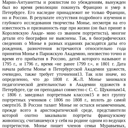
Марии-Антуанетты и роялистом по убеждениям, вынужден
был во время революции покинуть Францию и умер в
Петербурге. Его наследие принадлежит не только Франции,
но и России. В результате отсутствия подробного изучения и
глубокого исследования творчества Монье, несмотря на его
известность и признанность еще при жизни (он был принят в
Королевскую Акаде- мию со званием портретиста), многие
детали его биографии не выяснены. Так, в биографических
сведениях о Монье в разных изданиях расходятся даты его
рождения, разночтения встречаются относительно года
принятия Монье в Парижскую Академию, неизвестно точно и
время его прибытия в Россию, датой которого называют и
1795 г., и 1796 г., время «не ранее 1799 г.», и 1801 г. Дата
начала работы Монье в Петербургской Академии удожеств,
очевидно, также требует уточнения13. Так или иначе, но
определенно, что до 1808 г. Ж.-Л. Монье занимался
педагогической деятельностью в Академии художеств в
Петербурге, где он преподавал совместно с С. С. Щукиным14,
с 1806 г. заведовал портретным классом15 и вел группу
портретных учеников с 1806 по 1808 г., вплоть до самой
смерти16. В России талант Монье не остался незамеченным,
прежде всего в аристократической среде, представители
которой охотно заказывали портреты французскому
живописцу, считавшемуся у себя на родине одним из ведущих
портретистов. Монье пишет членов семьи Муравьевых,