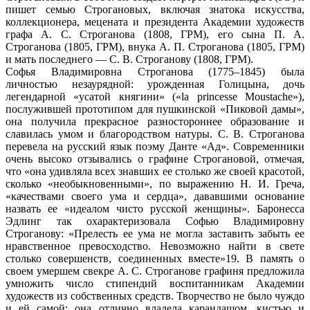
пишет семью Строгановых, включая знатока искусства,
коллекционера, мецената и президента Академии художеств
графа А. С. Строганова (1808, ГРМ), его сына П. А.
Строганова (1805, ГРМ), внука А. П. Строганова (1805, ГРМ)
и мать последнего — С. В. Строганову (1808, ГРМ).
Софья Владимировна Строганова (1775–1845) была
личностью незаурядной: урожденная Голицына, дочь
легендарной «усатой княгини» («la princesse Moustache»),
послужившей прототипом для пушкинской «Пиковой дамы»,
она получила прекрасное разностороннее образование и
славилась умом и благородством натуры. С. В. Строганова
перевела на русский язык поэму Данте «Ад». Современники
очень высоко отзывались о графине Строгановой, отмечая,
что «она удивляла всех знавших ее столько же своей красотой,
сколько «необыкновенными», по выражению Н. И. Греча,
«качествами своего ума и сердца», дававшими основание
назвать ее «идеалом чисто русской женщины». Баронесса
Эдлинг так охарактеризовала Софью Владимировну
Строганову: «Прелесть ее ума не могла заставить забыть ее
нравственное превосходство. Невозможно найти в свете
столько совершенств, соединенных вместе»19. В память о
своем умершем свекре А. С. Строганове графиня предложила
умножить число стипендий воспитанникам Академии
художеств из собственных средств. Творчество не было чуждо
и ей самой: она отлично владела карандашом, кистью и