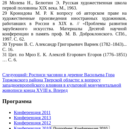
28 Молева Н., Белютин Э. Русская художественная школа
первой половины XIX века. М., 1963.
29 Кронидова М. Р. К вопросу об авторском праве на
художественные произведения иностранных художников,
работавших в России в XIX в. // «Проблемы развития
зарубежного искусства. Материалы Десятой научной
конференции в память проф. М. В. Доброклонского. СПб.,
1997. С. 62.
30 Турчин В. С. Александр Григорьевич Варнек (1782–1843)...
С. 16.
31 Цит. по Мроз Е. К. Алексей Егорович Егоров (1776–1851)
… С. 6.
Следующий: Росписи часовни в деревне Васильева Гора
Торжокского района Тверской области: к вопросу
западноевропейского влияния в культовой монументальной
живописи конца XVIII в.
Вперед
Программа
Конференция 2011
Конференция 2013
Конференция 2012
Конференция 2010
Подробнее: Конференция 2010