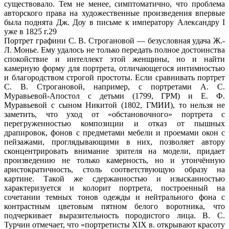
существовало. Тем не менее, симптоматично, что проблема
авторского права на художественные произведения впервые
была поднята Дж. Доу в письме к императору Александру I
уже в 1825 г.29
Портрет графини С. В. Строгановой — безусловная удача Ж.-
Л. Монье. Ему удалось не только передать полное достоинства
спокойствие и интеллект этой женщины, но и найти
камерную форму для портрета, отличающегося интимностью
и благородством строгой простоты. Если сравнивать портрет
С. В. Строгановой, например, с портретами А. С.
Муравьевой-Апостол с детьми (1799, ГРМ) и Е. Ф.
Муравьевой с сыном Никитой (1802, ГМИИ), то нельзя не
заметить, что уход от «обстановочного» портрета с
перегруженностью композиции и отказ от пышных
драпировок, фонов с предметами мебели и проемами окон с
пейзажами, проглядывающими в них, позволяет автору
сконцентрировать внимание зрителя на модели, придает
произведению не только камерность, но и утончённую
аристократичность, столь соответствующую образу на
картине. Такой же сдержанностью и изысканностью
характеризуется и колорит портрета, построенный на
сочетании темных тонов одежды и нейтрального фона с
контрастным цветовым пятном белого воротника, что
подчеркивает выразительность породистого лица. В. С.
Турчин отмечает, что «портретисты XIX в. открывают красоту