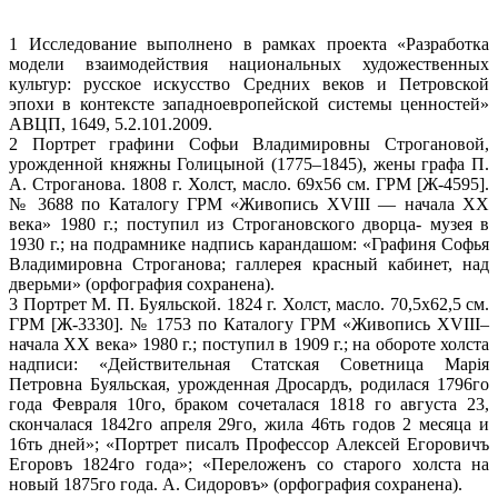
1 Исследование выполнено в рамках проекта «Разработка
модели взаимодействия национальных художественных
культур: русское искусство Средних веков и Петровской
эпохи в контексте западноевропейской системы ценностей»
АВЦП, 1649, 5.2.101.2009.
2 Портрет графини Софьи Владимировны Строгановой,
урожденной княжны Голицыной (1775–1845), жены графа П.
А. Строганова. 1808 г. Холст, масло. 69х56 см. ГРМ [Ж-4595].
№ 3688 по Каталогу ГРМ «Живопись XVIII — начала XX
века» 1980 г.; поступил из Строгановского дворца- музея в
1930 г.; на подрамнике надпись карандашом: «Графиня Софья
Владимировна Строганова; галлерея красный кабинет, над
дверьми» (орфография сохранена).
3 Портрет М. П. Буяльской. 1824 г. Холст, масло. 70,5х62,5 см.
ГРМ [Ж-3330]. № 1753 по Каталогу ГРМ «Живопись XVIII–
начала XX века» 1980 г.; поступил в 1909 г.; на обороте холста
надписи: «Действительная Статская Советница Марiя
Петровна Буяльская, урожденная Дросардъ, родилася 1796го
года Февраля 10го, браком сочеталася 1818 го августа 23,
скончалася 1842го апреля 29го, жила 46ть годов 2 месяца и
16ть дней»; «Портрет писалъ Профессор Алексей Егоровичъ
Егоровъ 1824го года»; «Переложенъ со старого холста на
новый 1875го года. А. Сидоровъ» (орфография сохранена).