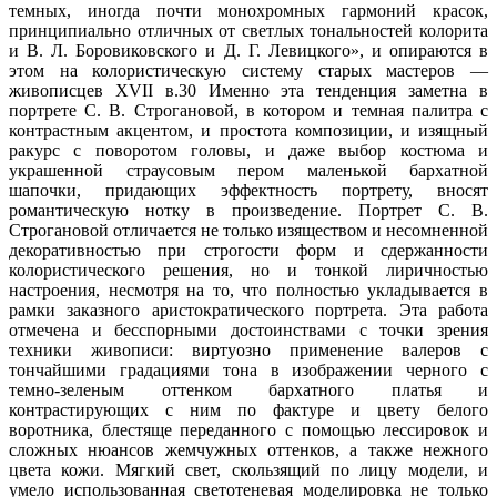
темных, иногда почти монохромных гармоний красок,
принципиально отличных от светлых тональностей колорита
и В. Л. Боровиковского и Д. Г. Левицкого», и опираются в
этом на колористическую систему старых мастеров —
живописцев XVII в.30 Именно эта тенденция заметна в
портрете С. В. Строгановой, в котором и темная палитра с
контрастным акцентом, и простота композиции, и изящный
ракурс с поворотом головы, и даже выбор костюма и
украшенной страусовым пером маленькой бархатной
шапочки, придающих эффектность портрету, вносят
романтическую нотку в произведение. Портрет С. В.
Строгановой отличается не только изяществом и несомненной
декоративностью при строгости форм и сдержанности
колористического решения, но и тонкой лиричностью
настроения, несмотря на то, что полностью укладывается в
рамки заказного аристократического портрета. Эта работа
отмечена и бесспорными достоинствами с точки зрения
техники живописи: виртуозно применение валеров с
тончайшими градациями тона в изображении черного с
темно-зеленым оттенком бархатного платья и
контрастирующих с ним по фактуре и цвету белого
воротника, блестяще переданного с помощью лессировок и
сложных нюансов жемчужных оттенков, а также нежного
цвета кожи. Мягкий свет, скользящий по лицу модели, и
умело использованная светотеневая моделировка не только