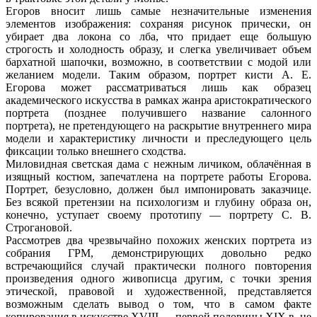
Егоров вносит лишь самые незначительные изменения
элементов изображения: сохраняя рисунок прически, он
убирает два локона со лба, что придает еще большую
строгость и холодность образу, и слегка увеличивает объем
бархатной шапочки, возможно, в соответствии с модой или
желанием модели. Таким образом, портрет кисти А. Е.
Егорова может рассматриваться лишь как образец
академического искусства в рамках жанра аристократического
портрета (позднее получившего название салонного
портрета), не претендующего на раскрытие внутреннего мира
модели и характеристику личности и преследующего цель
фиксации только внешнего сходства.
Миловидная светская дама с нежным личиком, облачённая в
изящный костюм, запечатлена на портрете работы Егорова.
Портрет, безусловно, должен был импонировать заказчице.
Без всякой претензии на психологизм и глубину образа он,
конечно, уступает своему прототипу — портрету С. В.
Строгановой.
Рассмотрев два чрезвычайно похожих женских портрета из
собрания ГРМ, демонстрирующих довольно редко
встречающийся случай практически полного повторения
произведения одного живописца другим, с точки зрения
этической, правовой и художественной, представляется
возможным сделать вывод о том, что в самом факте
копирования в искусстве XVIII — первой половины XIX в. не