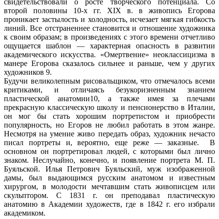
свидетельствовали о росте творческого потенциала. Со
второй половины 10-х гг. XIX в. в живопись Егорова
проникает застылость и холодность, исчезает мягкая гибкость
линий. Все отстраненнее становится и отношение художника
к своим образам; в произведениях с этого времени отчетливо
ощущается шаблон — характерная опасность в развитии
академического искусства. «Омертвение» неоклассицизма в
манере Егорова сказалось сильнее и раньше, чем у других
художников 9.
Будучи великолепным рисовальщиком, что отмечалось всеми
критиками, и отличаясь безукоризненным знанием
пластической анатомии10, а также имея за плечами
прекрасную классическую школу и пенсионерство в Италии,
он мог бы стать хорошим портретистом и приобрести
популярность, но Егоров не любил работать в этом жанре.
Несмотря на умение живо передать образ, художник нечасто
писал портреты и, вероятно, еще реже — заказные. В
основном он портретировал людей, с которыми был лично
знаком. Неслучайно, конечно, и появление портрета М. П.
Буяльской. Илья Петрович Буяльский, муж изображенной
дамы, был выдающимся русским анатомом и известным
хирургом, в молодости мечтавшим стать живописцем или
скульптором. С 1831 г. он преподавал пластическую
анатомию в Академии художеств, где в 1842 г. его избрали
академиком.