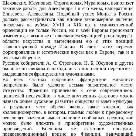
Шаховских, Юсуповых, Строгановых, Мурановых, выполняет
заказные работы для Александра I и его жены, императрицы
Елизаветы Алексеевны. Подобный успех Монье в России
должен рассматриваться как вполне закономерное явление,
поскольку на рубеже XVIII и XIX вв. в художественной
ориентации не только России, но и всей Европы происходят
изменения, связанные с завоеванием Францией роли лидера в
области искусства и вытеснением ею с этих позиций
главенствующей прежде Италии. В свете таких перемен
формировались и эстетические вкусы как в Европе, так и в
русском обществе.
Русские собиратели А. С. Строганов, Н. Б. Юсупов и другие
были тесно связаны и находились в постоянной переписке с
выдающимися французскими художниками.
Во всех частных собраниях французской живописи
непременно было уделено весьма значительное место.
Искусство Франции привлекало к себе современников-
ценителей неслучайно: в числе внутренних факторов можно
назвать общее духовное развитие общества и взлет культуры,
в результате чего обрело жизнь такое явление, как
коллекционерство, в котором, помимо любви к прекрасному,
решающее значение имело наличие свободных средств, кои
можно было вложить в приобретение художественных
произведений. Внешним же фактором послужил
предреволюционный кризис во Франции, вынудивший