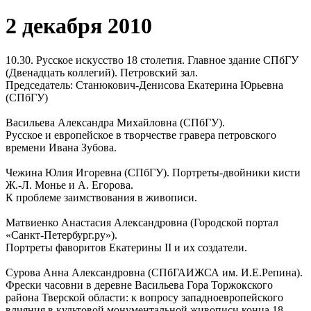
2 декабря 2010
10.30. Русское искусство 18 столетия. Главное здание СПбГУ
(Двенадцать коллегий). Петровский зал.
Председатель: Станюкович-Денисова Екатерина Юрьевна
(СПбГУ)
Васильева Александра Михайловна (СПбГУ).
Русское и европейское в творчестве гравера петровского
времени Ивана Зубова.
Чежина Юлия Игоревна (СПбГУ). Портреты-двойники кисти
Ж.-Л. Монье и А. Егорова.
К проблеме заимствования в живописи.
Матвиенко Анастасия Александровна (Городской портал
«Санкт-Петербург.ру»).
Портреты фаворитов Екатерины II и их создатели.
Сурова Анна Александровна (СПбГАИЖСА им. И.Е.Репина).
Фрески часовни в деревне Васильева Гора Торжокского
района Тверской области: к вопросу западноевропейского
влияния в культовой монументальной живописи конца 18