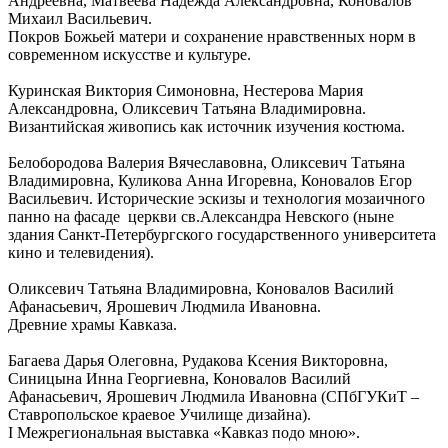
Андреевна, Матвеева Надежда Александровна, Коновалов
Михаил Васильевич.
Покров Божьей матери и сохранение нравственных норм в
современном искусстве и культуре.
Куринская Виктория Симоновна, Нестерова Мария
Александровна, Оликсевич Татьяна Владимировна.
Византийская живопись как источник изучения костюма.
Белобородова Валерия Вячеславовна, Оликсевич Татьяна
Владимировна, Куликова Анна Игоревна, Коновалов Егор
Васильевич. Исторические эскизы и технология мозаичного
панно на фасаде церкви св.Александра Невского (ныне
здания Санкт-Петербургского государственного университета
кино и телевидения).
Оликсевич Татьяна Владимировна, Коновалов Василий
Афанасьевич, Ярошевич Людмила Ивановна.
Древние храмы Кавказа.
Багаева Дарья Олеговна, Рудакова Ксения Викторовна,
Синицына Инна Георгиевна, Коновалов Василий
Афанасьевич, Ярошевич Людмила Ивановна (СПбГУКиТ –
Ставропольское краевое Училище дизайна).
I Межрегиональная выставка «Кавказ подо мною».