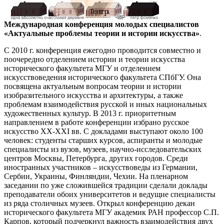
Международная конференция молодых специалистов
«Актуальные проблемы теории и истории искусства»
.
С 2010 г. конференция ежегодно проводится совместно и
поочередно отделением истории и теории искусства
исторического факультета МГУ и отделением
искусствоведения исторического факультета СПбГУ. Она
посвящена актуальным вопросам теории и истории
изобразительного искусства и архитектуры, а также
проблемам взаимодействия русской и иных национальных
художественных культур. В 2013 г. приоритетным
направлением в работе конференции избрано русское
искусство XX-XXI вв. С докладами выступают около 100
человек: студенты старших курсов, аспиранты и молодые
специалисты из вузов, музеев, научно-исследовательских
центров Москвы, Петербурга, других городов. Среди
иностранных участников – искусствоведы из Германии,
Сербии, Украины, Финляндии, Чехии. На пленарном
заседании по уже сложившейся традиции сделали доклады
преподаватели обоих университетов и ведущие специалисты
из ряда столичных музеев. Открыл конференцию декан
исторического факультета МГУ академик РАН профессор С.П.
Карпов, который подчеркнул важность взаимодействия двух