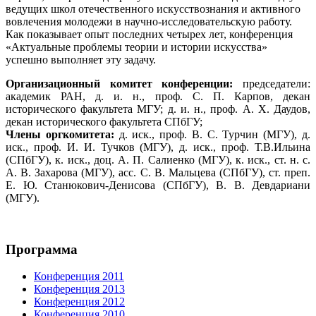
ведущих школ отечественного искусствознания и активного
вовлечения молодежи в научно-исследовательскую работу.
Как показывает опыт последних четырех лет, конференция
«Актуальные проблемы теории и истории искусства»
успешно выполняет эту задачу.
Организационный комитет конференции:
председатели:
академик РАН, д. и. н., проф. С. П. Карпов, декан
исторического факультета МГУ; д. и. н., проф. А. Х. Даудов,
декан исторического факультета СПбГУ;
Члены оргкомитета:
д. иск., проф. В. С. Турчин (МГУ), д.
иск., проф. И. И. Тучков (МГУ), д. иск., проф. Т.В.Ильина
(СПбГУ), к. иск., доц. А. П. Салиенко (МГУ), к. иск., ст. н. с.
А. В. Захарова (МГУ), асс. С. В. Мальцева (СПбГУ), ст. преп.
Е. Ю. Станюкович-Денисова (СПбГУ), В. В. Девдариани
(МГУ).
Программа
Конференция 2011
Конференция 2013
Конференция 2012
Конференция 2010