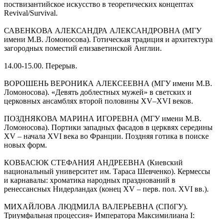
поствизантийское искусство в теоретических концептах
Revival/Survival.
САВЕНКОВА АЛЕКСАНДРА АЛЕКСАНДРОВНА (МГУ
имени М.В. Ломоносова). Готическая традиция и архитектура
загородных поместий елизаветинской Англии.
14.00-15.00. Перерыв.
ВОРОШЕНЬ ВЕРОНИКА АЛЕКСЕЕВНА (МГУ имени М.В.
Ломоносова). «Девять доблестных мужей» в светских и
церковных ансамблях второй половины XV–XVI веков.
ПОЗДНЯКОВА МАРИНА ИГОРЕВНА (МГУ имени М.В.
Ломоносова). Портики западных фасадов в церквях середины
XV – начала XVI века во Франции. Поздняя готика в поиске
новых форм.
КОВБАСЮК СТЕФАНИЯ АНДРЕЕВНА (Киевский
национальный университет им. Тараса Шевченко). Кермессы
и карнавалы: хроматика народных празднований в
ренессансных Нидерландах (конец XV – перв. пол. XVI вв.).
МИХАЙЛОВА ЛЮДМИЛА ВАЛЕРЬЕВНА (СПбГУ).
Триумфальная процессия» Императора Максимилиана I: