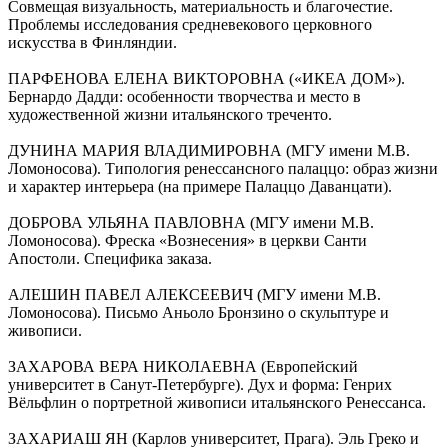
Совмещая визуальность, материальность и благочестие.
Проблемы исследования средневекового церковного
искусства в Финляндии.
ПАРФЕНОВА ЕЛЕНА ВИКТОРОВНА («ИКЕА ДОМ»).
Бернардо Дадди: особенности творчества и место в
художественной жизни итальянского треченто.
ДУНИНА МАРИЯ ВЛАДИМИРОВНА (МГУ имени М.В.
Ломоносова). Типология ренессансного палаццо: образ жизни
и характер интерьера (на примере Палаццо Даванцати).
ДОБРОВА УЛЬЯНА ПАВЛОВНА (МГУ имени М.В.
Ломоносова). Фреска «Вознесения» в церкви Санти
Апостоли. Специфика заказа.
АЛЕШИН ПАВЕЛ АЛЕКСЕЕВИЧ (МГУ имени М.В.
Ломоносова). Письмо Аньоло Бронзино о скульптуре и
живописи.
ЗАХАРОВА ВЕРА НИКОЛАЕВНА (Европейский
университет в Санут-Петербурге). Дух и форма: Генрих
Вёльфлин о портретной живописи итальянского Ренессанса.
ЗАХАРИАШ ЯН (Карлов университет, Прага). Эль Греко и