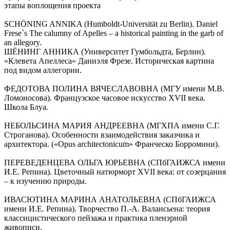
этапы воплощения проекта
SCHÖNING ANNIKA (Humboldt-Universität zu Berlin). Daniel
Frese`s The calumny of Apelles – a historical painting in the garb of
an allegory.
ШЁНИНГ АННИКА (Университет Гумбольдта, Берлин).
«Клевета Апеллеса» Даниэля Фрезе. Историческая картина
под видом аллегории.
ФЕДОТОВА ПОЛИНА ВЯЧЕСЛАВОВНА (МГУ имени М.В.
Ломоносова). Французское часовое искусство XVII века.
Школа Блуа.
НЕБОЛЬСИНА МАРИЯ АНДРЕЕВНА (МГХПА имени С.Г.
Строганова). Особенности взаимодействия заказчика и
архитектора. («Opus architectonicum» Франческо Борромини).
ПЕРЕВЕДЕНЦЕВА ОЛЬГА ЮРЬЕВНА (СПбГАИЖСА имени
И.Е. Репина). Цветочный натюрморт XVII века: от созерцания
– к изучению природы.
ИВАСЮТИНА МАРИНА АНАТОЛЬЕВНА (СПбГАИЖСА
имени И.Е. Репина). Творчество П.-А. Валансьена: теория
классицистического пейзажа и практика пленэрной
живописи.