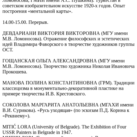
Ломоносова, ГМИИ имени А.С. Пушкина). Туркестан в
советском изобразительном искусстве 1920-х годов. Опыт
построения «ментальной карты».
14.00-15.00. Перерыв.
ДЕВДАРИАНИ ВИКТОРИЯ ВИКТОРОВНА (МГУ имени
М.В. Ломоносова). Отражение философских и эстетических
идей Владимира Фаворского в творчестве художников группы
ОСТ.
ГОЩАНСКАЯ ОЛЬГА АЛЕКСАНДРОВНА (МГУ имени
М.В. Ломоносова). Творчество художника Николая Ивановича
Прокошева.
МАНОВА ПОЛИНА КОНСТАНТИНОВНА (ГРМ). Традиции
классицизма в монументально-декоративной пластике на
примере творчества И.В. Крестовского.
СОКОЛОВА МАРГАРИТА АНАТОЛЬЕВНА (МГАХИ имени
В.И. Сурикова). «Русь уходящая» (по эскизам П.Д. Корина к
«Реквиему»).
MITIĆ LORA (University of Belgrade). The Exhibition of Four
USSR Painters in Belgrade in 1947.