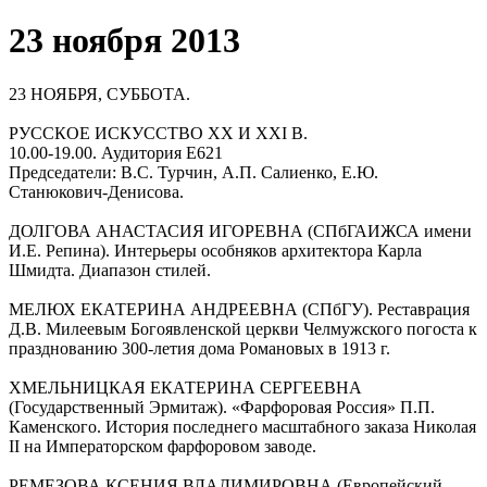
23 ноября 2013
23 НОЯБРЯ, СУББОТА.
РУССКОЕ ИСКУССТВО ΧΧ И ΧΧI В.
10.00-19.00. Аудитория Е621
Председатели: В.С. Турчин, А.П. Салиенко, Е.Ю.
Станюкович-Денисова.
ДОЛГОВА АНАСТАСИЯ ИГОРЕВНА (СПбГАИЖСА имени
И.Е. Репина). Интерьеры особняков архитектора Карла
Шмидта. Диапазон стилей.
МЕЛЮХ ЕКАТЕРИНА АНДРЕЕВНА (СПбГУ). Реставрация
Д.В. Милеевым Богоявленской церкви Челмужского погоста к
празднованию 300-летия дома Романовых в 1913 г.
ХМЕЛЬНИЦКАЯ ЕКАТЕРИНА СЕРГЕЕВНА
(Государственный Эрмитаж). «Фарфоровая Россия» П.П.
Каменского. История последнего масштабного заказа Николая
II на Императорском фарфоровом заводе.
РЕМЕЗОВА КСЕНИЯ ВЛАДИМИРОВНА (Европейский