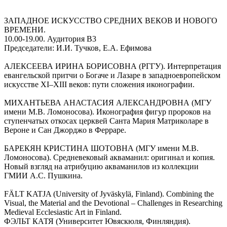
ЗАПАДНОЕ ИСКУССТВО СРЕДНИХ ВЕКОВ И НОВОГО
ВРЕМЕНИ.
10.00-19.00. Аудитория В3
Председатели: И.И. Тучков, Е.А. Ефимова
АЛЕКСЕЕВА ИРИНА БОРИСОВНА (РГГУ). Интерпретация
евангельской притчи о Богаче и Лазаре в западноевропейском
искусстве XI–XIII веков: пути сложения иконографии.
МИХАНТЬЕВА АНАСТАСИЯ АЛЕКСАНДРОВНА (МГУ
имени М.В. Ломоносова). Иконография фигур пророков на
ступенчатых откосах церквей Санта Мария Матриколаре в
Вероне и Сан Джорджо в Ферраре.
БАРЕКЯН КРИСТИНА ШОТОВНА (МГУ имени М.В.
Ломоносова). Средневековый акваманил: оригинал и копия.
Новый взгляд на атрибуцию акваманилов из коллекции
ГМИИ А.С. Пушкина.
FÄLT KATJA (University of Jyväskylä, Finland). Combining the
Visual, the Material and the Devotional – Challenges in Researching
Medieval Ecclesiastic Art in Finland.
ФЭЛЬТ КАТЯ (Университет Ювяскюля, Финляндия).