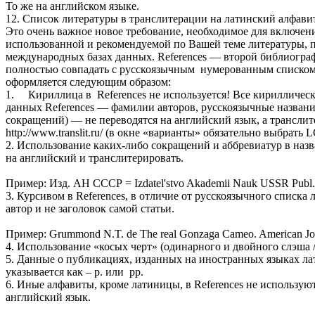
То же на английском языке.
12. Список литературы в транслитерации на латинский алфавит 
Это очень важное новое требование, необходимое для включе
использованной и рекомендуемой по Вашей теме литературы, 
международных базах данных. References — второй библиограф
полностью совпадать с русскоязычным нумерованным списком «
оформляется следующим образом:
1. Кириллица в References не используется! Все кириллически
данных References — фамилии авторов, русскоязычные названия
сокращений) — не переводятся на английский язык, а трансли
http://www.translit.ru/ (в окне «варианты» обязательно выбрать L
2. Использование каких-либо сокращений и аббревиатур в назван
на английский и транслитерировать.
Пример: Изд. АН СССР = Izdatel'stvo Akademii Nauk USSR Publ.
3. Курсивом в References, в отличие от русскоязычного списка
автор и не заголовок самой статьи.
Пример: Grummond N.T. de The real Gonzaga Cameo. American Journ
4. Использование «косых черт» (одинарного и двойного слэша /
5. Данные о публикациях, изданных на иностранных языках лат
указывается как – p. или pp.
6. Иные алфавиты, кроме латиницы, в References не использую
английский язык.