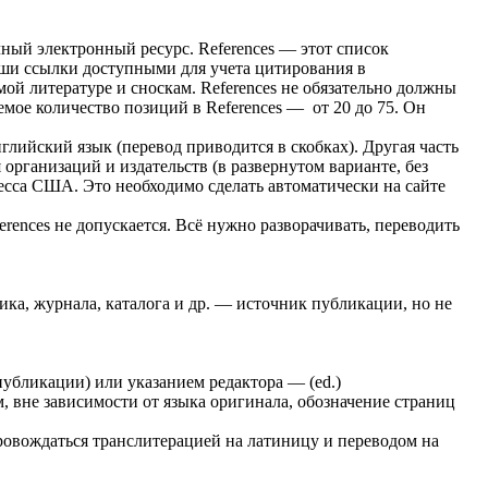
ный электронный ресурс. References — этот список
аши ссылки доступными для учета цитирования в
ой литературе и сноскам. References не обязательно должны
мое количество позиций в References — от 20 до 75. Он
лийский язык (перевод приводится в скобках). Другая часть
организаций и издательств (в развернутом варианте, без
есса США. Это необходимо сделать автоматически на сайте
erences не допускается. Всё нужно разворачивать, переводить
ника, журнала, каталога и др. — источник публикации, но не
публикации) или указанием редактора — (ed.)
, вне зависимости от языка оригинала, обозначение страниц
провождаться транслитерацией на латиницу и переводом на