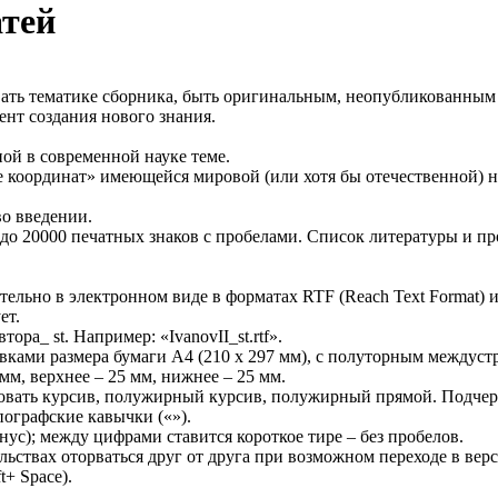
атей
ать тематике сборника, быть оригинальным, неопубликованным 
нт создания нового знания.
ой в современной науке теме.
ме координат» имеющейся мировой (или хотя бы отечественной) 
во введении.
до 20000 печатных знаков с пробелами. Список литературы и пр
ельно в электронном виде в форматах RTF (Reach Text Format)
ет.
а_ st. Например: «IvanovII_st.rtf».
ками размера бумаги А4 (210 х 297 мм), с полуторным междуст
 мм, верхнее – 25 мм, нижнее – 25 мм.
зовать курсив, полужирный курсив, полужирный прямой. Подчер
пографские кавычки («»).
ус); между цифрами ставится короткое тире – без пробелов.
твах оторваться друг от друга при возможном переходе в верстк
t+ Space).