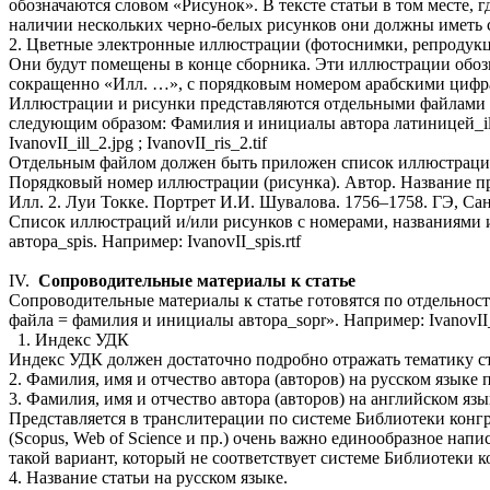
обозначаются словом «Рисунок». В тексте статьи в том месте,
наличии нескольких черно-белых рисунков они должны иметь
2. Цветные электронные иллюстрации (фотоснимки, репродукц
Они будут помещены в конце сборника. Эти иллюстрации обозна
сокращенно «Илл. …», с порядковым номером арабскими цифр
Иллюстрации и рисунки представляются отдельными файлами в
следующим образом: Фамилия и инициалы автора латиницей_i
IvanovII_ill_2.jpg ; IvanovII_ris_2.tif
Отдельным файлом должен быть приложен список иллюстраций 
Порядковый номер иллюстрации (рисунка). Автор. Название пр
Илл. 2. Луи Токке. Портрет И.И. Шувалова. 1756–1758. ГЭ, Сан
Список иллюстраций и/или рисунков с номерами, названиями
автора_spis. Например: IvanovII_spis.rtf
IV.
Сопроводительные материалы к статье
Сопроводительные материалы к статье готовятся по отдельнос
файла = фамилия и инициалы автора_sopr». Например: IvanovII_s
1. Индекс УДК
Индекс УДК должен достаточно подробно отражать тематику ста
2. Фамилия, имя и отчество автора (авторов) на русском языке
3. Фамилия, имя и отчество автора (авторов) на английском яз
Представляется в транслитерации по системе Библиотеки конгре
(Scopus, Web of Science и пр.) очень важно единообразное на
такой вариант, который не соответствует системе Библиотеки
4. Название статьи на русском языке.