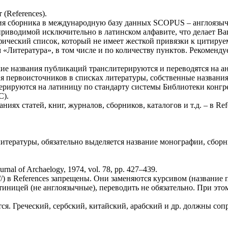
(References).
ния сборника в международную базу данных SCOPUS – англоязыч
приводимой исключительно в латинском алфавите, что делает В
ический список, который не имеет жесткой привязки к цитируем
Литература», в том числе и по количеству пунктов. Рекомендуе
е названия публикаций транслитерируются и переводятся на анг
 первоисточников в списках литературы, собственные названия 
терируются на латиницу по стандарту системы Библиотеки конгр
C).
иях статей, книг, журналов, сборников, каталогов и т.д. – в Ref
 литературы, обязательно выделяется название монографии, сбор
al of Archaelogy, 1974, vol. 78, pp. 427–439.
/) в References запрещены. Они заменяются курсивом (название 
иницей (не англоязычные), переводить не обязательно. При этом
тся. Греческий, сербский, китайский, арабский и др. должны со