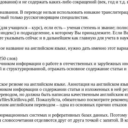
вания) и не содержать каких-либо сокращений (век, год и т.д. 
азвания. В переводе нельзя использовать никакие транслитерац
тный только русскоговорящим специалистам.
ля учащихся – курс), если есть – ученая степень и звание; полн
индекс) и подразделение, к которому Вы принадлежите. Если Вы и
 указывать сейчас и в дальнейшем как главную для учета в нау
ое название на английском языке, нужно дать именно этот вари
250 слов)
точником информации о работе в отечественных и зарубежных и
и структурированной, отражать основное содержание статьи и 
рское резюме на английском языке. Аннотация на английском яз
ником информации о содержании статьи и изложенных в ней рез
ереводом, но должна быть написана качественным английским я
a.ru/files/Kirillova.pdf. Пожалуйста, обязательно посмотрите рек
охим английским переводом – одна из основных причин отказов
формационных системах и реферативных базах данных. Поэтому н
ловосочетания отделяются друг от друга точкой с запятой. В ко