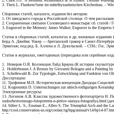
2. Clark J.G. A Monastic Renaissance at St Albans. Thomas Walsingh
3. Theis L. Flankenr?ume im mittelbyzantinischen Kirchenbau. – Wie
Сборники статей, каталоги, издания без авторов:
1. От шведского города к Российской столице. О чем рассказыв
2. Сохраненные святыни Соловецкого монастыря: сб. статей / Го
3. Engraved in the Memory: James Walker, Engraver to the Empress Ca
Статьи в сборниках статей, каталогах и др. книжных изданиях 
Берд А. Джеймс Уокер — британский гравер в Санкт-Петербурге
Эрмитаж; под ред. Б. Аллена и Л. Дукельской. – СПб.: Гос. Эрми
Статьи в журналах, ежегодниках (периодика или серийные изд
1. Неверов О.Я. Коллекция Лайд Брауна (К истории скульптурн
2. Holderbraum J. A Bronze by Giovanni Bologna and a Painting by B
3. Schellewald B. Zur Typologie, Entwicklung und Funktion von Obe
Диссертации:
11. Трофимов М.П. Историческая концепция Диодора Сицилийского
12. Kogioumtzi D. Untersuchungen zur attisch-rotfigurigen Keramikpro
Электронные ресурсы:
13. Логинов А.В. Классик художественного фотопортрета Н. Петро
xudozhestvennogo-fotoportreta-n-petrov-staraya-fotografiya.html (д
14. Stiber L. S., Eusman E., Albro S. The Triumphal Arch and the L
http://cool.conservation-us.org/coolaic/sg/bpg/annual/v14/bp14-07.h