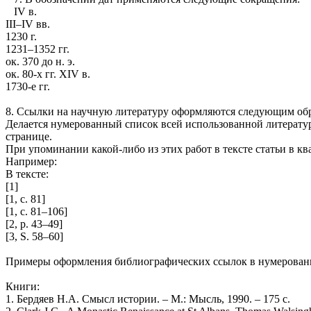
IV в.
III–IV вв.
1230 г.
1231–1352 гг.
ок. 370 до н. э.
ок. 80-х гг. XIV в.
1730-е гг.
8. Ссылки на научную литературу оформляются следующим об
Делается нумерованный список всей использованной литературы
странице.
При упоминании какой-либо из этих работ в тексте статьи в к
Например:
В тексте:
[1]
[1, с. 81]
[1, с. 81–106]
[2, p. 43–49]
[3, S. 58–60]
Примеры оформления библиографических ссылок в нумерованно
Книги:
1. Бердяев Н.А. Смысл истории. – М.: Мысль, 1990. – 175 с.