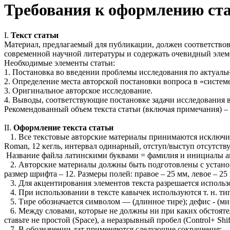
Требования к оформлению ст
I.
Текст статьи
Материал, предлагаемый для публикации, должен соответствов
современной научной литературы и содержать очевидный элеме
Необходимые элементы статьи:
1. Постановка во введении проблемы исследования по актуальн
2. Определение места авторской постановки вопроса в «систе
3. Оригинальное авторское исследование.
4. Выводы, соответствующие постановке задачи исследования 
Рекомендованный объем текста статьи (включая примечания) – 
II.
Оформление текста статьи
1. Все текстовые авторские материалы принимаются исключит
Roman, 12 кегль, интервал одинарный, отступ/выступ отсутству
Название файла латинскими буквами = фамилия и инициалы автор
2. Авторские материалы должны быть подготовлены с установ
размер шрифта – 12. Размеры полей: правое – 25 мм, левое – 25
3. Для акцентирования элементов текста разрешается исполь
4. При использовании в тексте кавычек используются т. н. ти
5. Тире обозначается символом — (длинное тире); дефис - (мин
6. Между словами, которые не должны ни при каких обстоятельс
ставьте не простой (Space), а неразрывный пробел (Control+ Shif
7. В обозначении дат применяются следующие сокращения: