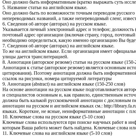
Оно должно быть информативным (кратко выражать суть исследо
5. Название статьи на английском языке.
Оно должно быть по возможности точным переводом русского н
непереводимых названий, а также непереводимый сленг, извес
6. Сведения об авторе (авторах) на русском языке.
Указывается личный электронный адрес и телефон; должность (д
почтовый адрес организации (включая страну, город, почтовый 
необходимо определиться, какую именно организацию Вы будете
7. Сведения об авторе (авторах) на английском языке.
То же на английском языке. Если организация имеет официальн
улицы дается транслитерацией.
8. Аннотация (авторское резюме) статьи на русском языке (150-
Аннотация к статье (авторское резюме) является основным ис
цитирования). Поэтому аннотация должна быть информативной 
ссылок на рисунки, номера цитируемой литературы
9. Аннотация (abstract) на английском языке (150-250 слов)
На основе аннотации на русском языке подготавливается авто
и специалистов основным и, как правило, единственным источ
должна быть калькой русскоязычной аннотации с дословным п
аннотации на русском и английском языках см.: http://library.f
языках. Короткие, не ясные, неинформативные аннотации с пл
10. Ключевые слова на русском языке (5-10 слов)
Ключевые слова используются при поиске научных работ в ин
которым Ваша работа может быть найдена. Ключевые слова или с
11. Ключевые слова на английском языке (5-10 слов)