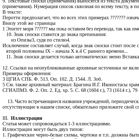
9. Текстовые сноски (примечания) выносятся из текста докуме
(примечания). Нумерация сносок сквозная по всему тексту, в п
В тексте:
Перотти предполагает, что во всех этих примерах ??????? означ
Внизу этой же страницы
1 Эпитет моря ?????? мы пока оставим без перевода, так как и
10. Знак сноски ставится до знака препинания:
из Опизы3, судя по стилю4.
Исключение составляет случай, когда знак сноски стоит после 
второй половины IX – начала X в.4 С раннего времени...
11. Знак сноски делается только автоматически: меню Вставка
12. Ссылки на неопубликованные архивные источники не вклю
Примеры оформления:
3 ЦГИА СПБ. Ф. 513. Оп. 102. Д. 1544. Л. 3об.
5 См. также архивный материал: Брагина И.Г. Иконостасы храмо
СГИАПМЗ. Ф. 2. Оп. 2. Ед. хр. 5. С. 68 (1604 г.), 73 (1614 г.), 79 (1
13. Часто встречающиеся названия учреждений, периодических
отсутствующие в нашем списке, обязательно приложите свой с
III.
Иллюстрации
Статья может сопровождаться 1-3 иллюстрациями.
Иллюстрации могут быть двух типов:
1. Графические черно-белые схемы, чертежи и т.п. должны бы