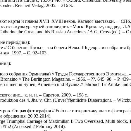
am and His Circle c. 1350-1440. – Oxford: Clarendon University Press
sbaden: Reichert Verlag, 2005. – 216 S.
ают карты и планы XVII–XVIII веков. Каталог выставки. – СПб.: 
с. ист.-культур. музей-заповедник «Моск. Кремль»; под ред. Л.А.
therine the Great, and his Russian Anecdotes / A.G. Cross (ed.). – Ox
(не периодика):
 // С берегов Темзы — на берега Невы. Шедевры из собрания бри
таж, 1997. – С. 92–103.
ания):
ого собрания Эрмитажа) // Труды Государственного Эрмитажа. – 
ronzino // The Burlington Magazine. – 1956. – ??. 645, 98. – P. 439
rr?umen in Syrien, Armenien und Byzanz // Jahrbuch f?r Antike und C
: дис... к. и. н. – Саратов, 2009. – 198 с.
duktion des 4. Jhs. v. Chr. (Unver?ffentlichte Dissertation). – W?rzb
в. Старая фотография // Foto.ua: интернет-журнал о фотографии. 2
ата обращения: 20.03.2014).
arge Triumphal Carriage of Maximilian I: Two Oversized, Multi-block,
tml#fn2 (Accessed 2 February 2014).