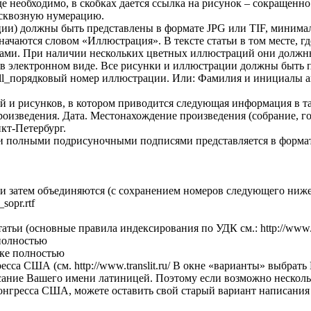
 где необходимо, в скобках дается ссылка на рисунок – сокраще
 сквозную нумерацию.
ии) должны быть представлены в формате JPG или TIF, минималь
чаются словом «Иллюстрация». В тексте статьи в том месте, гд
ами. При наличии нескольких цветных иллюстраций они должн
 электронном виде. Все рисунки и иллюстрации должны быть п
ll_порядковый номер иллюстрации. Или: Фамилия и инициалы а
и рисунков, в котором приводится следующая информация в та
оизведения. Дата. Местонахождение произведения (собрание, го
кт-Петербург.
 и полными подрисуночными подписями представляется в форма
ти затем объединяются (c сохранением номеров следующего ниже
opr.rtf
тьи (основные правила индексирования по УДК см.: http://www.n
 полностью
ыке полностью
сса США (см. http://www.translit.ru/ В окне «варианты» выбрать
писание Вашего имени латиницей. Поэтому если возможно нескол
 конгресса США, можете оставить свой старый вариант написани