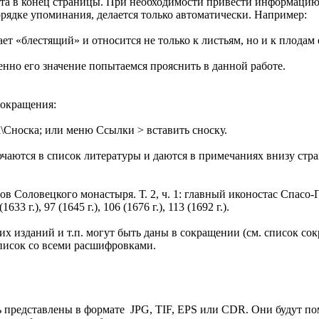
нта в конец страницы. При необходимости привести информацию о
орядке упоминания, делается только автоматически. Например:
ает «блестящий» и относится не только к листьям, но и к плодам
менно его значение попытаемся прояснить в данной работе.
сокращения:
\Сноска; или меню Ссылки > вставить сноску.
чаются в список литературы и даются в примечаниях внизу стр
в Соловецкого монастыря. Т. 2, ч. 1: главный иконостас Спасо-
633 г.), 97 (1645 г.), 106 (1676 г.), 113 (1692 г.).
 изданий и т.п. могут быть даны в сокращении (см. список сок
писок со всеми расшифровками.
ть представлены в формате JPG, TIF, EPS или CDR. Они будут п