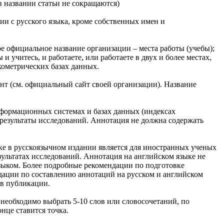
в названии статьи не сокращаются)
ии с русского языка, кроме собственных имен и
ое официальное название организации – места работы (учебы);
 учитесь, и работаете, или работаете в двух и более местах,
кометрических базах данных.
ант (см. официальный сайт своей организации). Название
нформационных системах и базах данных (индексах
результаты исследований. Аннотация не должна содержать
ыке в русскоязычном издании является для иностранных ученых
ультатах исследований. Аннотация на английском языке не
зыком. Более подробные рекомендации по подготовке
омендации по составлению аннотаций на русском и английском
 в публикации.
еобходимо выбрать 5-10 слов или словосочетаний, по
нце ставится точка.