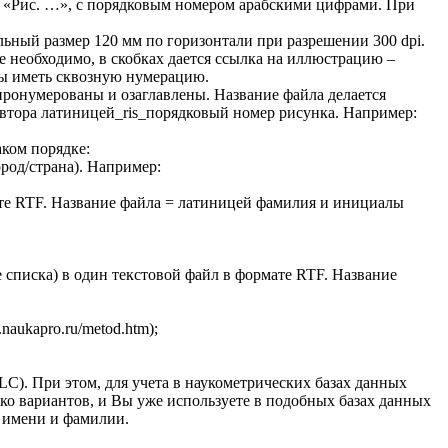
нно «Рис. …», с порядковым номером арабскими цифрами. При
ный размер 120 мм по горизонтали при разрешении 300 dpi.
е необходимо, в скобках дается ссылка на иллюстрацию –
ы иметь сквозную нумерацию.
ронумерованы и озаглавлены. Название файла делается
втора латиницей_ris_порядковый номер рисунка. Например:
ком порядке:
род/страна). Например:
те RTF. Название файла = латиницей фамилия и инициалы
 списка) в один текстовой файл в формате RTF. Название
aukapro.ru/metod.htm);
 LC). При этом, для учета в наукометрических базах данных
ько вариантов, и Вы уже используете в подобных базах данных
я имени и фамилии.