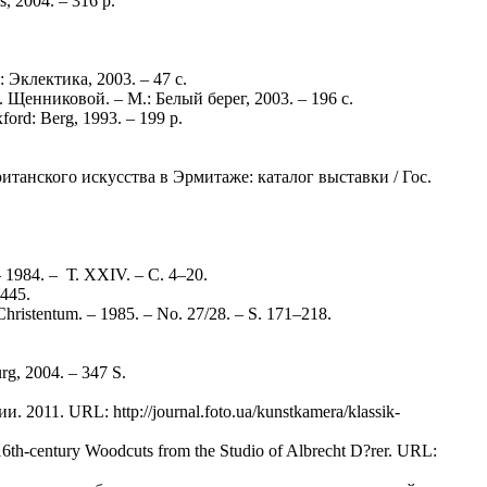
, 2004. – 316 p.
Эклектика, 2003. – 47 с.
 Щенниковой. – М.: Белый берег, 2003. – 196 с.
ford: Berg, 1993. – 199 p.
танского искусства в Эрмитаже: каталог выставки / Гос.
1984. – Т. XXIV. – С. 4–20.
–445.
hristentum. – 1985. – No. 27/28. – S. 171–218.
urg, 2004. – 347 S.
011. URL: http://journal.foto.ua/kunstkamera/klassik-
 16th-century Woodcuts from the Studio of Albrecht D?rer. URL: